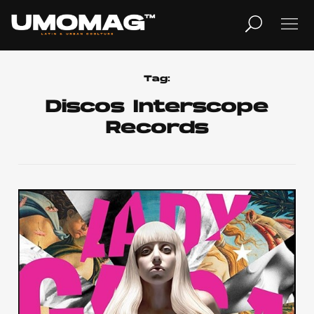
MUSICA
LIFESTYLE
Tag:
Discos Interscope
Records
REVISTA
TV
Home
Cover Story