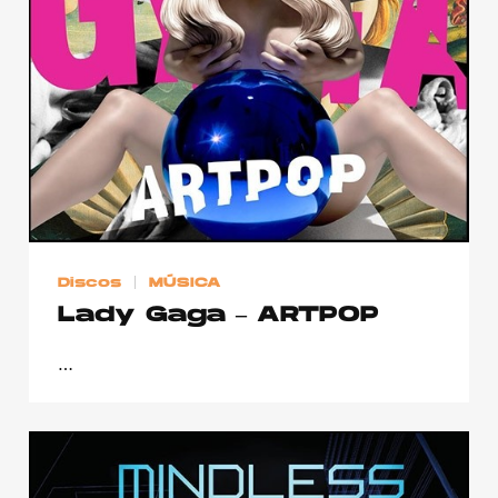
Publicidad
Contacto
Aviso Legal
© 2015-2022 UMOMAG. PROPIEDAD DE UMO agency. TODOS LOS
DERECHOS RESERVADOS.
Discos
MÚSICA
Lady Gaga – ARTPOP
…