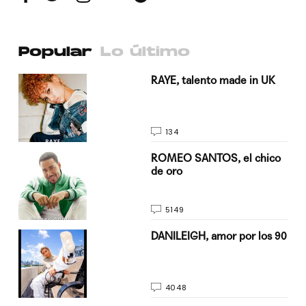
Popular
Lo último
a su
RAYE, talento made in UK
134
do
ROMEO SANTOS, el chico
de oro
5149
n
DANILEIGH, amor por los 90
4048