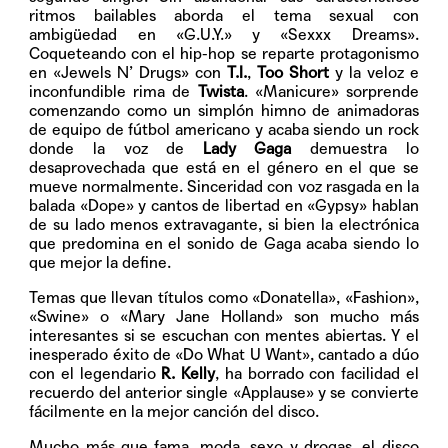
ritmos bailables aborda el tema sexual con
ambigüedad en «G.U.Y.» y «Sexxx Dreams».
Coqueteando con el hip-hop se reparte protagonismo
en «Jewels N’ Drugs» con
T.I.
,
Too
Short
y la veloz e
inconfundible rima de
Twista
. «Manicure» sorprende
comenzando como un simplón himno de animadoras
de equipo de fútbol americano y acaba siendo un rock
donde la voz de
Lady Gaga
demuestra lo
desaprovechada que está en el género en el que se
mueve normalmente. Sinceridad con voz rasgada en la
balada «Dope» y cantos de libertad en «Gypsy» hablan
de su lado menos extravagante, si bien la electrónica
que predomina en el sonido de Gaga acaba siendo lo
que mejor la define.
Temas que llevan títulos como «Donatella», «Fashion»,
«Swine» o «Mary Jane Holland» son mucho más
interesantes si se escuchan con mentes abiertas. Y el
inesperado éxito de «Do What U Want», cantado a dúo
con el legendario
R. Kelly
, ha borrado con facilidad el
recuerdo del anterior single «Applause» y se convierte
fácilmente en la mejor canción del disco.
Mucho más que fama, moda, sexo y drogas, el disco