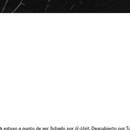
TAINY, adel
tiempo
NICKI NICOL
fuerte
Hablamos c
Quiles de '
n
estuvo a punto de ser fichado por
G-Unit
. Descubierto por T
GRIFF, el fu