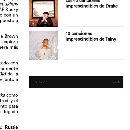
Las 10 canciones
los
skinny
imprescindibles de Drake
$AP Rocky
vo con un
 puesto a
con Boza
10 canciones
 de Brown
', el…
imprescindibles de Tainy
t explore
nera más
ntado con
ablemente
Old
da la
» junto a
cks
como
roit y el
ento pasa
el legado
o
Rustie