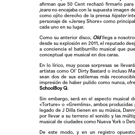
afirman que 50 Cent rechazó firmarlo para a
jeans
no encajaba con la supuesta imagen d
como ojito derecho de la prensa
hipster
int
personaje de «Jersey Shore» como principal 
cada uno en su lugar.
Como su anterior disco,
Old
llega a nosotr
desde su explosión en 2011, el reputado dee
a conciencia el batiburrillo musical que p
conceptual que musical en dos caras.
En lo lírico, muy pocas sorpresas se llev
artistas como Ol’ Dirty Bastard o incluso M
sean dos de sus estilemas más reconocibl
impresión de haber pulido como nunca, ofr
SchoolBoy Q
.
Sin embargo, será en el aspecto musical 
«Torture» o «Gremlins», ambos producidas
legado de J Dilla tienen en su música, Dan
por llevar a su terreno el sonido y las múlt
musical de ciudades como Nueva York o Detr
De este modo, y en un registro opuest