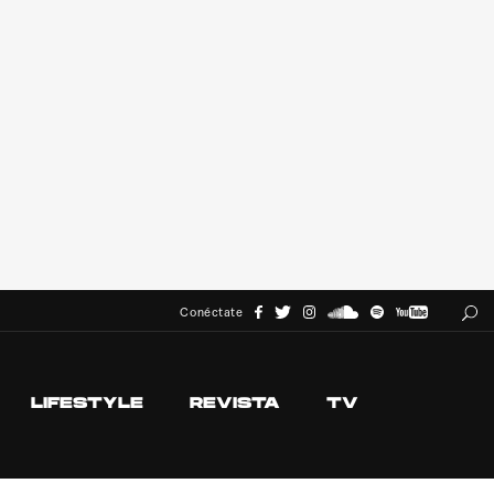
Conéctate
LIFESTYLE
REVISTA
TV