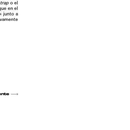
l
trap
o el
que en el
 junto a
ivamente
ente