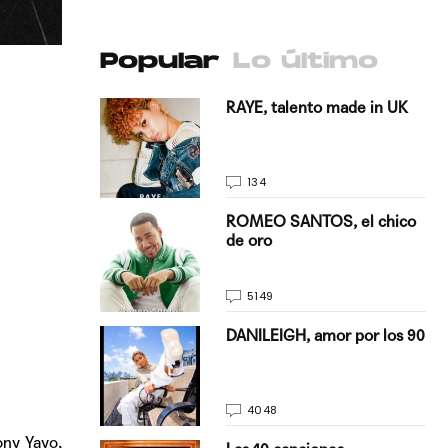
Popular
Lo último
antado a su
RAYE, talento made in UK
134
E, pisando
ROMEO SANTOS, el chico
de oro
5149
on Justin
DANILEIGH, amor por los 90
La…
4048
ony Yayo,
turo del