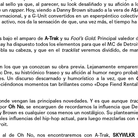
Pop
l sello ya que, al parecer, su look desaliñado y su afición a 
e un
rapper
. Hoy, viendo a Danny Brown situado a la vera de A
ernacional, y a G-Unit convertidos en un esperpéntico colecti
activo, nos da la sensación de que, una vez más, el tiempo ha
Hablamos 
os bajo el amparo de
A-Trak
y su
Fool’s Gold
. Principal valedor
sobre 'Bucle
jay ha dispuesto todos los elementos para que el MC de Detroi
uebla su cabeza, y que en el
tracklist
veremos dividido, de ma
arán los que ya conozcan su obra previa. Lejanamente empare
ac Dre, su histriónico fraseo y su afición al humor negro prob
es. Un discurso descarnado y humorístico a la vez, que en
eciéndonos momentos tan brillantes como «Dope Fiend Rental
donde vengan las principales novedades. Y es que aunque
tra
 por
Oh No
, se encarguen de recordarnos la influencia que Det
ny Brown es cualquier cosa menos un nostálgico. Su planteami
iples influencias del hip-hop actual, para luego mezclarlas con 
oit.
o al de Oh No, nos encontraremos con A-Trak,
SKYWLKR