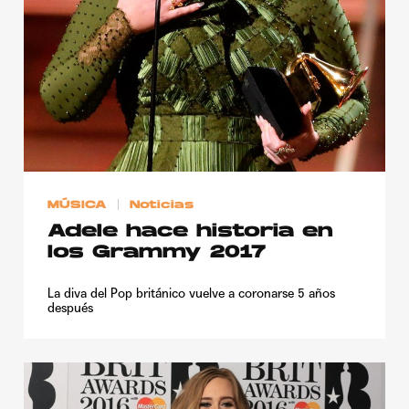
Publicidad
Contacto
Aviso Legal
© 2015-2022 UMOMAG. PROPIEDAD DE UMO agency. TODOS LOS
DERECHOS RESERVADOS.
MÚSICA
Noticias
Adele hace historia en
los Grammy 2017
La diva del Pop británico vuelve a coronarse 5 años
después