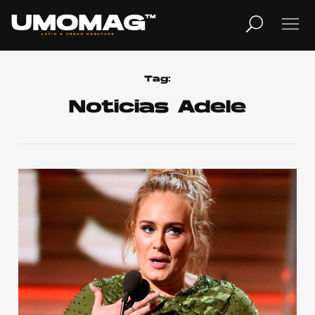
MUSICA
LIFESTYLE
Tag:
Noticias Adele
REVISTA
TV
Home
Cover Story