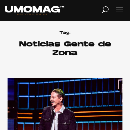
MUSICA
LIFESTYLE
Tag:
Noticias Gente de
Zona
REVISTA
TV
Home
Cover Story