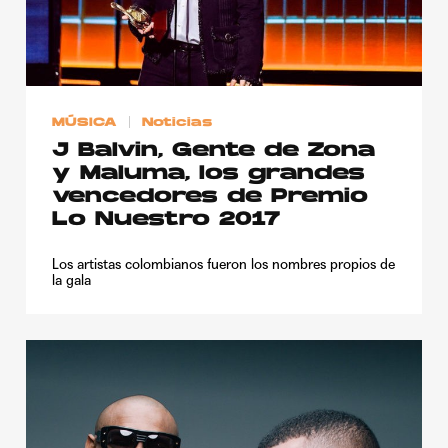
Publicidad
Contacto
Aviso Legal
MÚSICA
Noticias
J Balvin, Gente de Zona
© 2015-2022 UMOMAG. PROPIEDAD DE UMO agency. TODOS LOS
y Maluma, los grandes
DERECHOS RESERVADOS.
vencedores de Premio
Lo Nuestro 2017
Los artistas colombianos fueron los nombres propios de
la gala