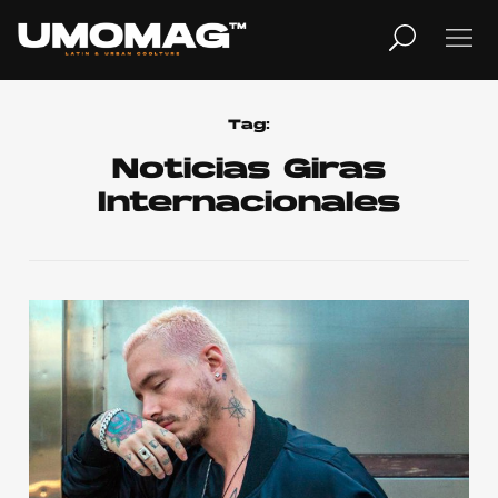
MUSICA
LIFESTYLE
Tag:
Noticias Giras
Internacionales
REVISTA
TV
Home
Cover Story