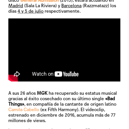
disco
General Admission
(2015)
,
estará actuando en
Madrid
(Sala La Riviera) y
Barcelona
(Razzmatazz) los
días
4 y 5 de julio
respectivamente.
A sus 26 años
MGK
ha recuperado su estatus musical
gracias al éxito cosechado con su último single
«Bad
Things»
, en compañía de la cantante de origen latino
Camila Cabello
(ex Fifth Harmony). El videoclip,
estrenado en diciembre de 2016, acumula más de 77
millones de views.