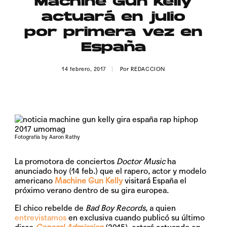
Machine Gun Kelly
Publicidad
actuará en julio
Contacto
por primera vez en
España
Aviso Legal
14 febrero, 2017
Por
REDACCION
© 2015-2022 UMOMAG. PROPIEDAD DE UMO agency. TODOS LOS
DERECHOS RESERVADOS.
Fotografía by Aaron Rathy
La promotora de conciertos
Doctor Music
ha
anunciado hoy (14 feb.) que el rapero, actor y modelo
americano
Machine Gun Kelly
visitará España el
próximo verano dentro de su gira europea.
El chico rebelde de
Bad Boy Records
, a quien
entrevistamos
en exclusiva cuando publicó su último