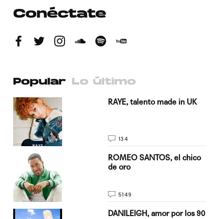
Conéctate
Popular
Lo último
a su
RAYE, talento made in UK
134
do
ROMEO SANTOS, el chico
de oro
5149
n
DANILEIGH, amor por los 90