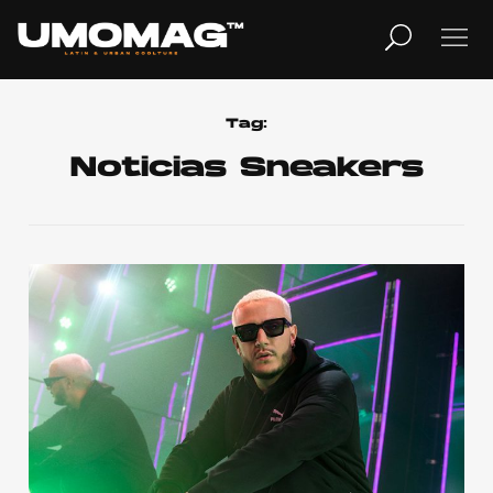
MUSICA
LIFESTYLE
Tag:
Noticias Sneakers
REVISTA
TV
Home
Cover Story