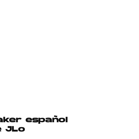
aker español
e JLo