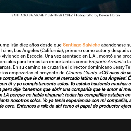
SANTIAGO SALVICHE Y JENNIFER LOPEZ / Fotografía by Devon Libran
cumplirán diez años desde que
Santiago Salviche
abandonase su
l cine, Los Ángeles (California), primero como actor y después 
s viviendo en Escocia. Una vez asentado en L.A., montó una prod
erciales para firmas tan importantes como
Emporio Armani
o la
arcas. En su camino se cruzaría el director dominicano Jessy T
juntos empezarían el proyecto de
Cinema Giants
.
«CG nace de se
a compañía que le de amor al mercado latino en Los Ángeles’. É
con él y yo completamente solos. Yo estaba haciendo muchas c
 pero dije ‘tenemos que abrir una compañía que le amor al mer
n LA porque no había ninguna’; todas las compañías estaban e
s nosotros solos. Yo ya tenía experiencia con mi compañía, así
 cero. Entonces a raíz de ahí tomo el papel de productor ejecu