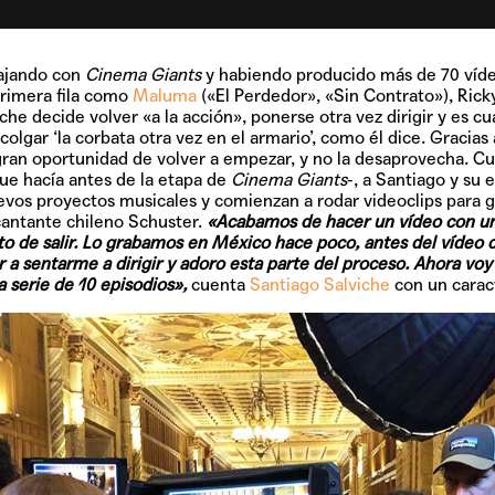
bajando con
Cinema Giants
y habiendo producido más de 70 víde
 primera fila como
Maluma
(«El Perdedor», «Sin Contrato»), Rick
he decide volver «a la acción», ponerse otra vez dirigir y es c
olgar ‘la corbata otra vez en el armario’, como él dice. Gracias 
gran oportunidad de volver a empezar, y no la desaprovecha. Cu
ue hacía antes de la etapa de
Cinema Giants
-, a Santiago y su
evos proyectos musicales y comienzan a rodar videoclips para
l cantante chileno Schuster.
«Acabamos de hacer un vídeo con un
o de salir. Lo grabamos en México hace poco, antes del vídeo 
 a sentarme a dirigir y adoro esta parte del proceso. Ahora voy 
 serie de 10 episodios»,
cuenta
Santiago Salviche
con un carac