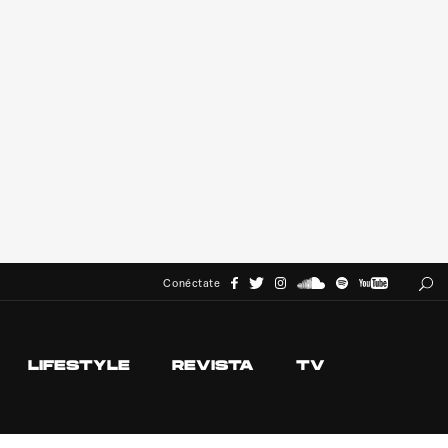
Conéctate
LIFESTYLE
REVISTA
TV