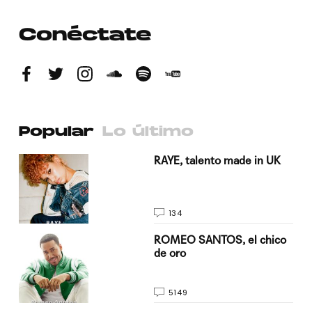
Conéctate
Popular
Lo último
a su
RAYE, talento made in UK
134
do
ROMEO SANTOS, el chico
de oro
5149