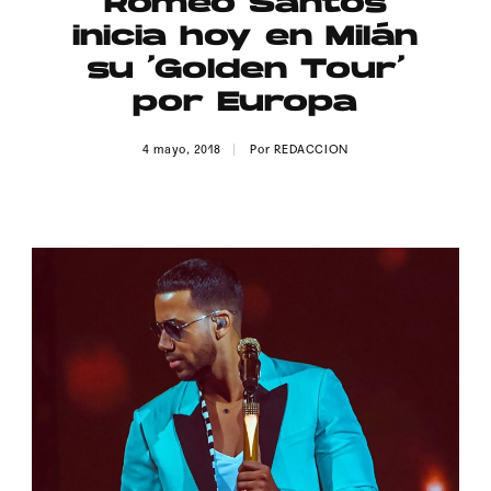
Romeo Santos
Publicidad
inicia hoy en Milán
Contacto
su ‘Golden Tour’
por Europa
Aviso Legal
4 mayo, 2018
Por
REDACCION
© 2015-2022 UMOMAG. PROPIEDAD DE UMO agency. TODOS LOS
DERECHOS RESERVADOS.