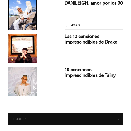
n
DANILEIGH, amor por los 90
4049
Las 10 canciones
imprescindibles de Drake
10 canciones
imprescindibles de Tainy