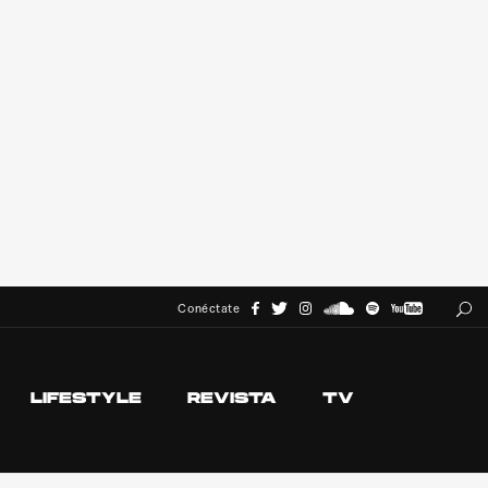
Conéctate
LIFESTYLE
REVISTA
TV