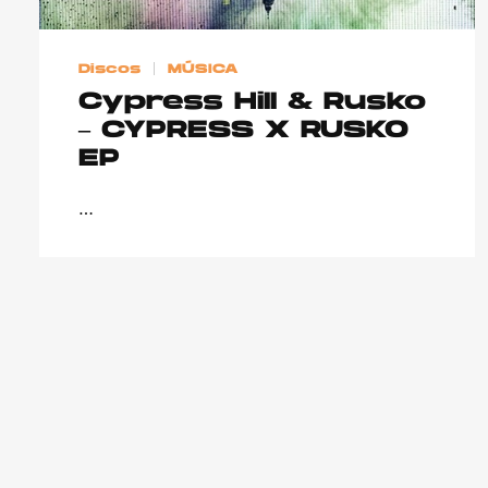
Discos
MÚSICA
Cypress Hill & Rusko
– CYPRESS X RUSKO
EP
…