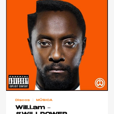
Discos
MÚSICA
Will.i.am –