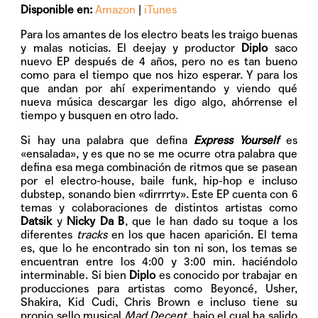
Disponible en:
Amazon
|
iTunes
Para los amantes de los electro beats les traigo buenas
y malas noticias. El deejay y productor
Diplo
saco
nuevo EP después de 4 años, pero no es tan bueno
como para el tiempo que nos hizo esperar. Y para los
que andan por ahí experimentando y viendo qué
nueva música descargar les digo algo, ahórrense el
tiempo y busquen en otro lado.
Si hay una palabra que defina
Express Yourself
es
«ensalada», y es que no se me ocurre otra palabra que
defina esa mega combinación de ritmos que se pasean
por el electro-house, baile funk, hip-hop e incluso
dubstep, sonando bien «dirrrrty». Este EP cuenta con 6
temas y colaboraciones de distintos artistas como
Datsik
y
Nicky Da B
, que le han dado su toque a los
diferentes
tracks
en los que hacen aparición. El tema
es, que lo he encontrado sin ton ni son, los temas se
encuentran entre los 4:00 y 3:00 min. haciéndolo
interminable. Si bien
Diplo
es conocido por trabajar en
producciones para artistas como Beyoncé, Usher,
Shakira, Kid Cudi, Chris Brown e incluso tiene su
propio sello musical
Mad Decent
, bajo el cual ha salido