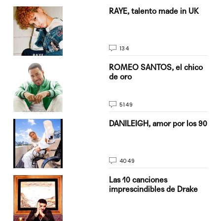
a su
RAYE, talento made in UK
134
do
ROMEO SANTOS, el chico
de oro
5149
n
DANILEIGH, amor por los 90
4049
Las 10 canciones
imprescindibles de Drake