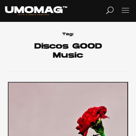
MUSICA
LIFESTYLE
Tag:
Discos GOOD
Music
REVISTA
TV
Home
Cover Story