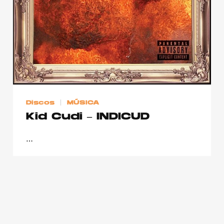
Discos
MÚSICA
Kid Cudi – INDICUD
…