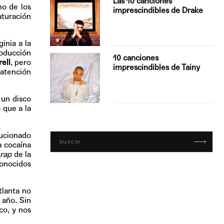
Las 10 canciones
no de los
imprescindibles de Drake
aturación
inia a la
roducción
con Boza
10 canciones
ell
, pero
', el…
imprescindibles de Tainy
 atención
 un disco
 que a la
lucionado
a cocaína
rap
de la
onocidos
tlanta no
 año. Sin
co, y nos