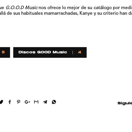
que
G.O.O.D Music
nos ofrece lo mejor de su catálogo por med
allá de sus habituales mamarrachadas, Kanye y su criterio han d
5
Discos GOOD Music
4
Sigui