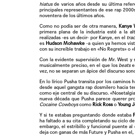
hiatus
de varios años desde su última refere
principales representantes de ese rap 2000s 
noventera de los últimos años.
Como no podía ser de otra manera,
Kanye 
primera plana de la industria esté a la a
realizadas -es un decir- por Kanye, en el
trac
es
Hudson Mohawke
-a quien ya hemos visto
con su increíble trabajo en «No Regrets» o 
Con la evidente supervisión de Mr. West y
musicalmente preciso, en el que los
beats
e
vez, no se separan un ápice del discurso so
En lo lírico Pusha transita por los caminos
desde aquel gangsta rap dosmilero hacia te
como eje central de su discurso. «Nosetalgi
nueva década que Pusha parece querer pro
Cocaine Cowboys
como
Rick Ross
o
Young J
Y si te estabas preguntando donde estaba
ha faltado a su cita completando su ciclo d
embargo, el estribillo y funcional puente a
deja con ganas de más Future y Pusha en el, 