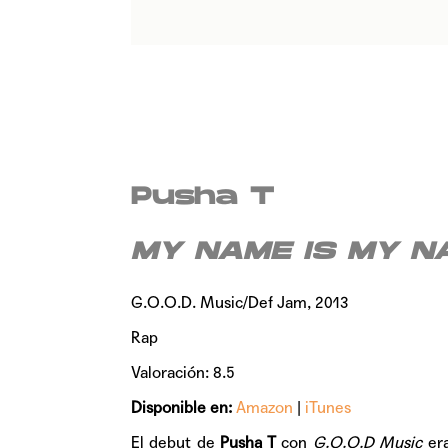
Pusha T
MY NAME IS MY N
G.O.O.D. Music/Def Jam, 2013
Rap
Valoración: 8.5
Disponible en:
Amazon
|
iTunes
El debut de
Pusha T
con
G.O.O.D Music
era