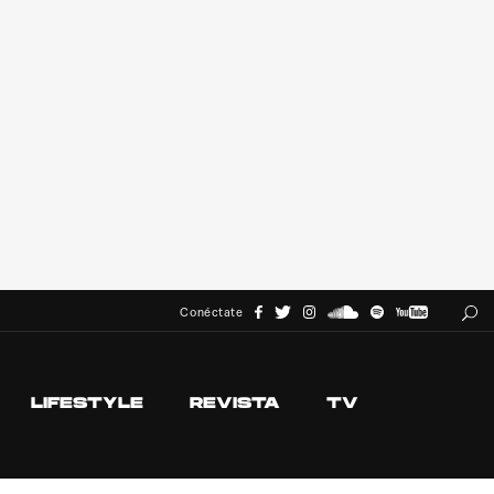
Conéctate
LIFESTYLE
REVISTA
TV