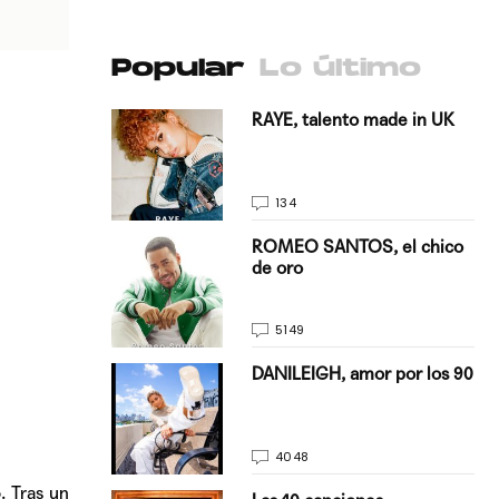
Popular
Lo último
antado a su
RAYE, talento made in UK
134
E, pisando
ROMEO SANTOS, el chico
de oro
5149
on Justin
DANILEIGH, amor por los 90
La…
4048
 Tras un
turo del