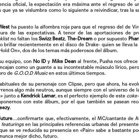
Pop
ncia oficial, la expectación era máxima ante el regreso de u
que ya se vislumbra como lo siguiente a reivindicar, tras la s
West
ha puesto la alfombra roja para que el regreso del de Virg
ltura de las expectativas. A tenor de las aportaciones de p
Hablamos 
klist
no faltan los
Swizz Beatz
,
The-Dream
o por supuesto
Pharr
sobre 'Bucle
 brillar recientemente en el disco de Drake- quien se lleva la
«Hold On», dos de los temas más poderosos del álbum.
 su equipo, con
No ID
y
Mike Dean
al frente, Pusha nos ofrece
ncajan como un guante a su incontestable músculo lírico, pero
noro de
G.O.O.D Music
en estos últimos tiempos.
 habituales de su personaje con Clipse, pero que ahora, ha evo
rrenos algo más neutros, aunque siempre con el universo de l
a» junto a
Kendrick Lamar
, es el perfecto ejemplo de este
coke-
ponernos con este álbum, por el que también se pasean rec
eezy
.
Future
…confirmarte que, efectivamente, el MC/cantante de A
e
featurings
en las principales referencias urbanas del presente
l que se ve reducida su presencia en «Pain» sabe a bastante po
nunca mejor dicho, futuro.