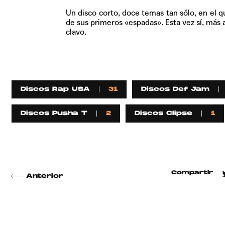
Un disco corto, doce temas tan sólo, en el 
de sus primeros «espadas». Esta vez sí, más 
clavo.
Discos Rap USA
31
Discos Def Jam
Discos Pusha T
2
Discos Clipse
1
Compartir
Anterior