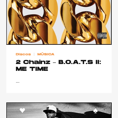
Discos
MÚSICA
2 Chainz – B.O.A.T.S II:
ME TIME
…