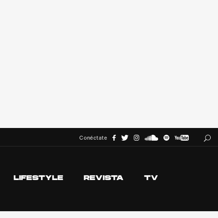
Conéctate
LIFESTYLE
REVISTA
TV