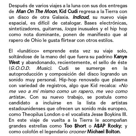
Después de varios viajes a la luna con sus dos entregas
de
Man On The Moon
,
Kid Cudi
regresa a la Tierra con
un disco de otra Galaxia.
Indicud
, su nuevo viaje
espacial, es difícil de catalogar. Bases electrónicas,
sintetizadores, guitarras,
loops
inusuales y el hip hop
como nota dominante, ponen de manifiesto que al
rapero de Ohio le gusta flirtear con otros estilos.
El «lunático» emprende esta vez su viaje solo,
soltándose de la mano del que fuera su padrino
Kanye
West
y abandonando, recientemente, el sello de éste
(
G.O.O.D. Music)
. Cudi se sumerge en la
autoproducción y composición del disco logrando un
sonido muy personal. Hip-hop renovado que plasma
con variedad de registros, algo que Kid recalca:
«No
me veo a mí mismo como un rapero, me veo como
artista
«. Con su nuevo trabajo, se postula como
candidato a incluirse en la lista de artistas
estadounidenses que ofrecen un sonido más europeo,
como Theopilus London o el vocalista Jesse Boykins III.
En este viaje de vuelta a la Tierra le acompañan
grandes estrellas como
Too $hort
o
A$AP Rocky
; y
como colofón el legendario
crooner
Michael Bolton
.