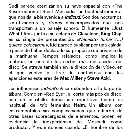
Cudi parece aterrizar en su nave espacial con «The
Resurrection of Scott Mescudi», un beat instrumental
que nos da la bienvenida a
Indicud
. Sonidos nocturnos,
sintetizadores y
drums
descompasados que nos
transportan a un paisaje sonoro. El humeante «Just
What I Am» junto a su colega de Cleveland,
King Chip
,
es su single de presentación.
«Necesito fumar (…)
quiero colocarme»
, Kid parece suplicar por una calada,
a pesar de haber declarado su propósito de privarse de
la marihuana. Tempos relajados, como implica la
materia, en uno de los cortes más destacados del
disco. Se atreve también en la dirección del vídeo, en
el que vuelve a «tirar de contactos» con las
apariciones estelares de
Mac Miller
y
Steve Aoki
.
Las influencias
Indie/Rock
se extienden a lo largo del
álbum
.
Como en «Red Eye», el corte más pop de disco,
con un estribillo demasiado repetitivo (como es
habitual) del trío femenino
Haim
. Un álbum con
instrumentales sin complicaciones que difieren de
otras bases sobrecargadas de elementos, ponen en
evidencia la inexperiencia de Mescudi como
productor. Y es entonces cuando «El hombre de los