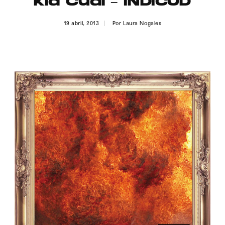
Kid Cudi – INDICUD
Publicidad
19 abril, 2013
Por
Laura Nogales
Contacto
Aviso Legal
© 2015-2022 UMOMAG. PROPIEDAD DE UMO agency. TODOS LOS
DERECHOS RESERVADOS.