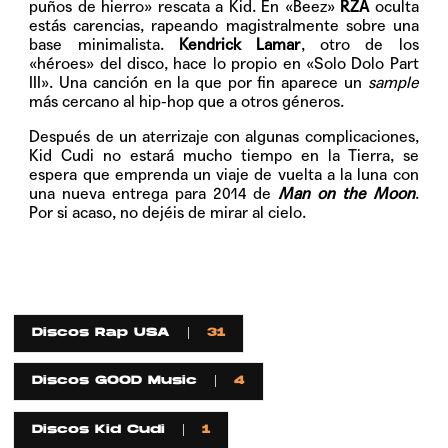
puños de hierro» rescata a Kid. En «Beez»
RZA
oculta
estás carencias, rapeando magistralmente sobre una
base minimalista.
Kendrick Lamar
, otro de los
«héroes» del disco, hace lo propio en «Solo Dolo Part
III». Una canción en la que por fin aparece un
sample
más cercano al hip-hop que a otros géneros.
Después de un aterrizaje con algunas complicaciones,
Kid Cudi no estará mucho tiempo en la Tierra, se
espera que emprenda un viaje de vuelta a la luna con
una nueva entrega para 2014 de
Man on the Moon
.
Por si acaso, no dejéis de mirar al cielo.
Discos Rap USA
31
Discos GOOD Music
4
Discos Kid Cudi
1