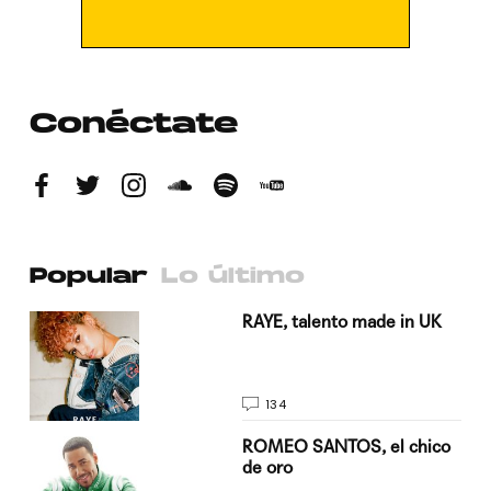
Conéctate
Popular
Lo último
a su
RAYE, talento made in UK
134
do
ROMEO SANTOS, el chico
de oro