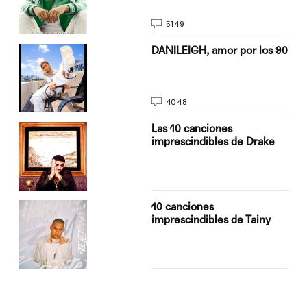
5149
n
DANILEIGH, amor por los 90
4048
Las 10 canciones
imprescindibles de Drake
10 canciones
imprescindibles de Tainy