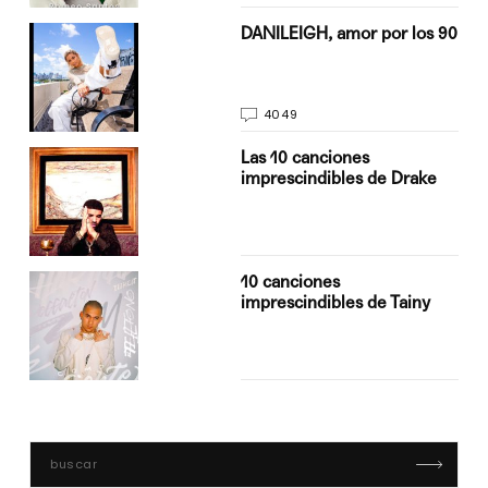
n
DANILEIGH, amor por los 90
4049
Las 10 canciones
imprescindibles de Drake
10 canciones
imprescindibles de Tainy