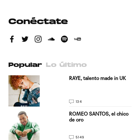
Conéctate
Popular
Lo último
a su
RAYE, talento made in UK
134
do
ROMEO SANTOS, el chico
de oro
5149