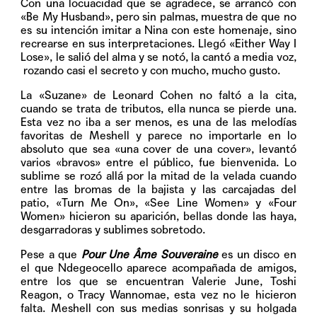
Con una locuacidad que se agradece, se arrancó con
«Be My Husband», pero sin palmas, muestra de que no
es su intención imitar a Nina con este homenaje, sino
recrearse en sus interpretaciones. Llegó «Either Way I
Lose», le salió del alma y se notó, la cantó a media voz,
rozando casi el secreto y con mucho, mucho gusto.
La «Suzane» de Leonard Cohen no faltó a la cita,
cuando se trata de tributos, ella nunca se pierde una.
Esta vez no iba a ser menos, es una de las melodías
favoritas de Meshell y parece no importarle en lo
absoluto que sea «una cover de una cover», levantó
varios «bravos» entre el público, fue bienvenida. Lo
sublime se rozó allá por la mitad de la velada cuando
entre las bromas de la bajista y las carcajadas del
patio, «Turn Me On», «See Line Women» y «Four
Women» hicieron su aparición, bellas donde las haya,
desgarradoras y sublimes sobretodo.
Pese a que
Pour Une Âme Souveraine
es un disco en
el que Ndegeocello aparece acompañada de amigos,
entre los que se encuentran Valerie June, Toshi
Reagon, o Tracy Wannomae, esta vez no le hicieron
falta. Meshell con sus medias sonrisas y su holgada