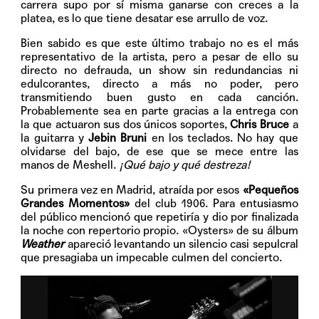
carrera supo por sí misma ganarse con creces a la
platea, es lo que tiene desatar ese arrullo de voz.
Bien sabido es que este último trabajo no es el más
representativo de la artista, pero a pesar de ello su
directo no defrauda, un show sin redundancias ni
edulcorantes, directo a más no poder, pero
transmitiendo buen gusto en cada canción.
Probablemente sea en parte gracias a la entrega con
la que actuaron sus dos únicos soportes,
Chris Bruce
a
la guitarra y
Jebin Bruni
en los teclados. No hay que
olvidarse del bajo, de ese que se mece entre las
manos de Meshell.
¡Qué bajo y qué destreza!
Su primera vez en Madrid, atraída por esos
«Pequeños
Grandes Momentos»
del club 1906. Para entusiasmo
del público mencionó que repetiría y dio por finalizada
la noche con repertorio propio. «Oysters» de su álbum
Weather
apareció levantando un silencio casi sepulcral
que presagiaba un impecable culmen del concierto.