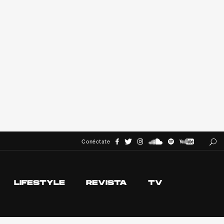
Conéctate
LIFESTYLE
REVISTA
TV