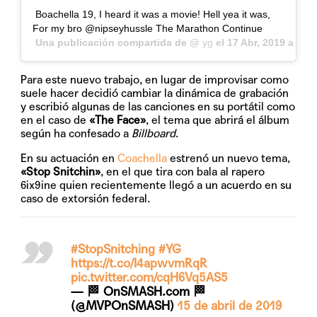
Boachella 19, I heard it was a movie! Hell yea it was,
For my bro @nipseyhussle The Marathon Continue
Una publicación compartida de @
yg
el
17 Abr, 2019 a las
Para este nuevo trabajo, en lugar de improvisar como
suele hacer decidió cambiar la dinámica de grabación
y escribió algunas de las canciones en su portátil como
en el caso de
«The Face»
, el tema que abrirá el álbum
según ha confesado a
Billboard
.
En su actuación en
Coachella
estrenó un nuevo tema,
«Stop Snitchin»
, en el que tira con bala al rapero
6ix9ine quien recientemente llegó a un acuerdo en su
caso de extorsión federal.
#StopSnitching
#YG
https://t.co/I4apwvmRqR
pic.twitter.com/cqH6Vq5AS5
— 🏁 OnSMASH.com 🏁
(@MVPOnSMASH)
15 de abril de 2019