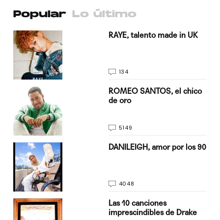
Popular
Lo último
a su
RAYE, talento made in UK
134
do
ROMEO SANTOS, el chico
de oro
5149
n
DANILEIGH, amor por los 90
4048
Las 10 canciones
imprescindibles de Drake