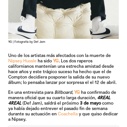
YG | Fotografía by Def Jam
Uno de los artistas más afectados con la muerte de
Nipsey Hussle
ha sido
YG
. Los dos raperos
californianos mantenían una estrecha amistad desde
hace años y este trágico suceso ha hecho que el de
Compton decidiera posponer la salida de su nuevo
álbum; lo pensaba lanzar por sorpresa el el 12 de abril.
En una entrevista para
Billboard
,
YG
ha confirmado de
manera oficial que su cuarto larga duración,
4REAL
4REAL
(Def Jam), saldrá el próximo
3 de mayo
como
ya había dejado entrever el pasado fin de semana
durante su actuación en
Coachella
y que quiso dedicar
a Nipsey.