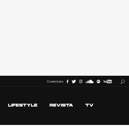
Conéctate
LIFESTYLE
REVISTA
TV