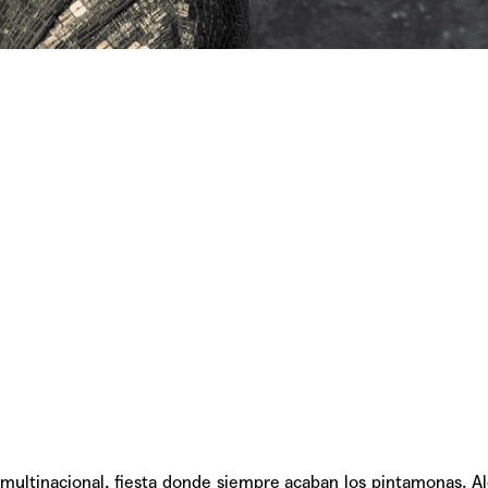
TAINY, adel
tiempo
NICKI NICOL
fuerte
Hablamos c
Quiles de '
e multinacional, fiesta donde siempre acaban los pintamonas. A
GRIFF, el fu