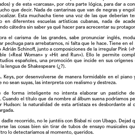
Pop
dos) y de esta «carcasa», por otra parte lógica, para dar a con
ucho que decir. Nada de cantarinas que van de negras y engol
vocalizar. Esta muchacha tiene una voz de las que deberían t
do en diferentes escuelas artísticas cubanas, nada de acad
ando cátedra sin saber ya qué hacer para acrecentar su protago
Hablamos 
a el carisma de las grandes, sabe pronunciar inglés, modul
sobre 'Bucle
r pechuga para arrebatarnos, ni falta que le hace. Tiene en el
 Adrián Schinoff, junto a composiciones de la irregular Pink (
ble («Real Woman» y «Hit and Run»). Ello le permite compl
tudios españoles, una promoción que incide en sus orígenes
la lengua de Shakespeare (¿?).
 Keys, por desenvolverse de manera formidable en el piano 
e no sean suyas, las interpreta con realismo y destreza.
 de forma inteligente no intenta elaborar un pastiche de
. Cuando el título que da nombre al álbum suena podríamos p
 Hudson: la naturalidad de esta artistaza es desbordante al 
argada.
 dadle recorrido, no le juntéis con Bisbal ni con Ubago. Dejad 
rse las cosas bien sin tirar de tubos de ensayo musicales q
iltro lo detectaríamos al momento, queridos.