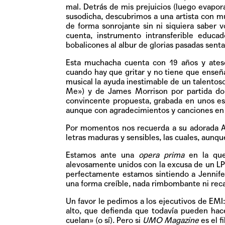
mal. Detrás de mis prejuicios (luego evapora
susodicha, descubrimos a una artista con m
de forma sonrojante sin ni siquiera saber 
cuenta, instrumento intransferible educa
bobalicones al albur de glorias pasadas sent
Esta muchacha cuenta con 19 años y atesor
cuando hay que gritar y no tiene que enseña
musical la ayuda inestimable de un talentoso
Me») y de James Morrison por partida do
convincente propuesta, grabada en unos es
aunque con agradecimientos y canciones en 
Por momentos nos recuerda a su adorada A.
letras maduras y sensibles, las cuales, aunqu
Estamos ante una
opera prima
en la que
alevosamente unidos con la excusa de un LP
perfectamente estamos sintiendo a Jennifer
una forma creíble, nada rimbombante ni rec
Un favor le pedimos a los ejecutivos de EMI:
alto, que defienda que todavía pueden hace
cuelan» (o sí). Pero si
UMO Magazine
es el f