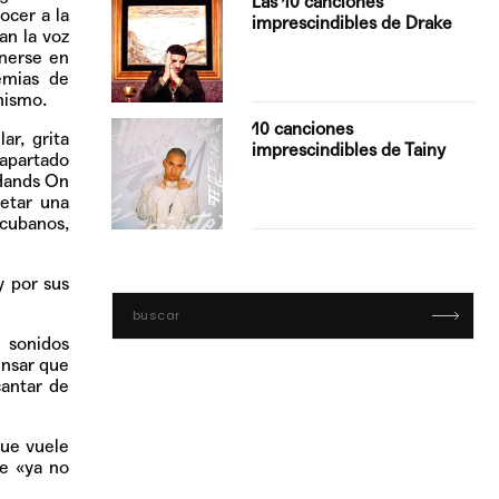
Las 10 canciones
ocer a la
imprescindibles de Drake
an la voz
enerse en
emias de
nismo.
con Boza
10 canciones
ar, grita
', el…
imprescindibles de Tainy
 apartado
«Hands On
etar una
 cubanos,
y por sus
 sonidos
ensar que
cantar de
que vuele
ue «ya no