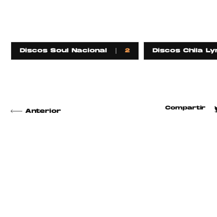
Discos Soul Nacional
2
Discos Chila Ly
Compartir
Anterior