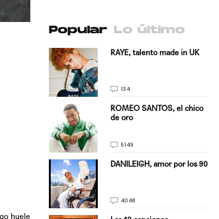
Popular
Lo último
antado a su
RAYE, talento made in UK
134
E, pisando
ROMEO SANTOS, el chico
de oro
5149
on Justin
DANILEIGH, amor por los 90
La…
4048
lgo huele
turo del