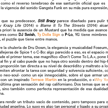
Pop
 como el reverso tenebroso de ese santurrón oficial que es
a vigencia del sonido Gangsta Funk en su más pura expresión
z que su predecesor,
Still Brazy
parece diseñado para pulir t
 Krazy Life
(2014)
o
Blame It To The Streets
(2014) alca
Hablamos 
 a priori la ausencia de un Mustard que ha medida que avance 
sobre 'Bucle
mbres como
DJ Swish
,
Ty Dolla Sign
o
P-Lo
, YG tiene mimbres
, el puzzle que tiene entre manos.
 la chulería de Dru Down, la elegancia y musicalidad Foseum
callejeras de Spice 1 o C-Bo: algo parecido a eso, es el espacio 
esde el primer tema, ese magnífico
«Don’t Come To L.A.»
, pone 
al fin y al cabo puede que no haya otro sonido dentro del hip
 proporción tan directa a su nivel de descrédito y maltrato a lo
miten afrontar la tarea con seguridad y solvencia suficiente, 
z o neo-soul- como
un eje innegociable, sobre el que armar un 
 con un inspirado
Terrace Martin
en la producción, o «
Why Yo
a última gran sensación del rap californiano. Dos temas que se 
 sino también como perfecta representación de esa dualidad
ha.
ra rendir un tributo vacío de contenido, pero tampoco para o
udad angelina. Lo suyo es algo tan personal y ligado a su prop