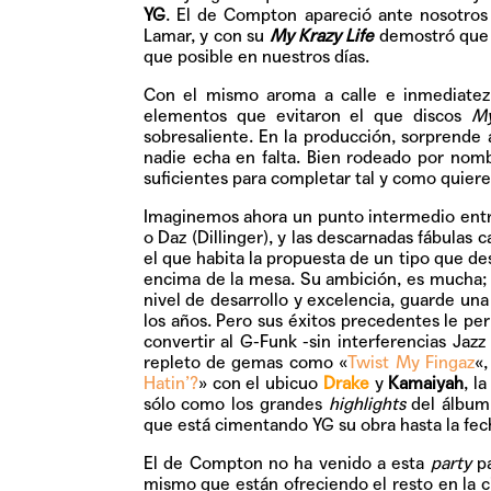
YG
. El de Compton apareció ante nosotros
Lamar, y con su
My
Krazy Life
demostró que l
que posible en nuestros días.
Con el mismo aroma a calle e inmediate
elementos que evitaron el que discos
My
sobresaliente. En la producción, sorprende
nadie echa en falta. Bien rodeado por no
suficientes para completar
tal y como quiere
Imaginemos ahora un punto intermedio entre
o Daz (Dillinger), y las descarnadas fábulas 
el que habita la propuesta de un tipo que d
encima de la mesa. Su ambición, es mucha; 
nivel de desarrollo y excelencia, guarde una
los años. Pero sus éxitos precedentes le per
convertir al
G-Funk -sin interferencias Jaz
repleto de gemas como «
Twist My Fingaz
«,
Hatin’?
» con el ubicuo
Drake
y
Kamaiyah
, l
sólo como los grandes
highlights
del álbum,
que está cimentando YG su obra hasta la fec
El de Compton no ha venido a esta
party
pa
mismo que están ofreciendo el resto en la ci