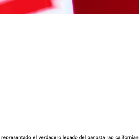
TAINY, adel
tiempo
NICKI NICOL
fuerte
Hablamos c
Quiles de '
 representado el verdadero legado del gangsta rap californian
GRIFF, el fu