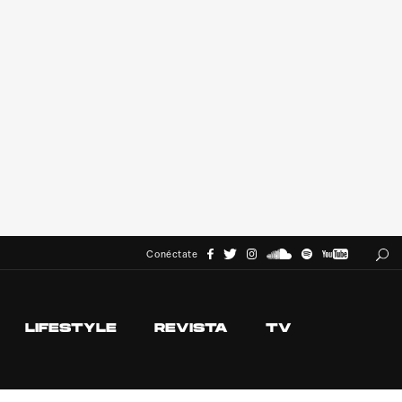
Conéctate
LIFESTYLE
REVISTA
TV