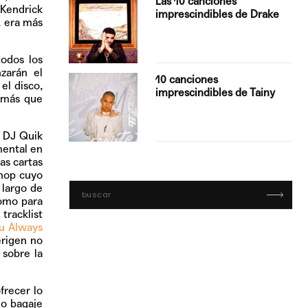
Las 10 canciones
Kendrick
imprescindibles de Drake
, era más
odos los
nzarán el
con Boza
10 canciones
el disco,
', el…
imprescindibles de Tainy
 más que
, DJ Quik
mental en
las cartas
-hop cuyo
 largo de
como para
tracklist
u Always
erigen no
 sobre la
frecer lo
io bagaje