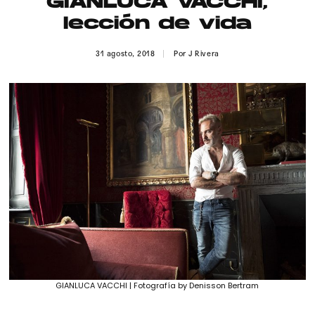
GIANLUCA VACCHI,
Publicidad
lección de vida
Contacto
31 agosto, 2018
Por
J Rivera
Aviso Legal
© 2015-2022 UMOMAG. PROPIEDAD DE UMO agency. TODOS LOS
DERECHOS RESERVADOS.
GIANLUCA VACCHI | Fotografía by Denisson Bertram