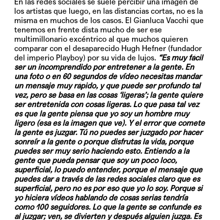
En las redes sociales se suele percibir una imagen de
los artistas que luego, en las distancias cortas, no es la
misma en muchos de los casos. El Gianluca Vacchi que
tenemos en frente dista mucho de ser ese
multimillonario excéntrico al que muchos quieren
comparar con el desaparecido Hugh Hefner (fundador
del imperio Playboy) por su vida de lujos.
“Es muy fácil
ser un incomprendido por entretener a la gente. En
una foto o en 60 segundos de vídeo necesitas mandar
un mensaje muy rápido, y que puede ser profundo tal
vez, pero se basa en las cosas ‘ligeras’; la gente quiere
ser entretenida con cosas ligeras. Lo que pasa tal vez
es que la gente piensa que yo soy un hombre muy
ligero (esa es la imagen que ve). Y el error que comete
la gente es juzgar. Tú no puedes ser juzgado por hacer
sonreír a la gente o porque disfrutas la vida, porque
puedes ser muy serio haciendo esto. Entiendo a la
gente que pueda pensar que soy un poco loco,
superficial, lo puedo entender, porque el mensaje que
puedes dar a través de las redes sociales claro que es
superficial, pero no es por eso que yo lo soy. Porque si
yo hiciera vídeos hablando de cosas serias tendría
como 100 seguidores. Lo que la gente se confunde es
al juzgar; ven, se divierten y después alguien juzga. Es