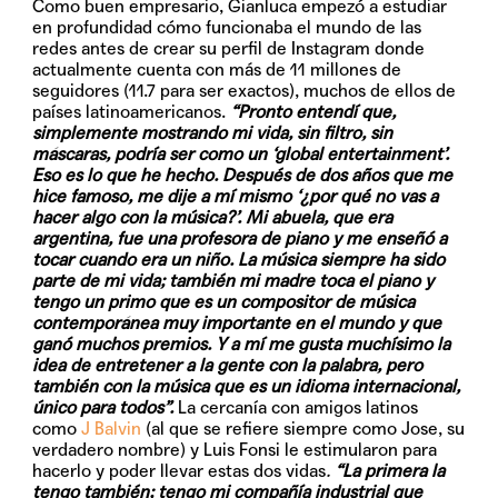
Como buen empresario, Gianluca empezó a estudiar
en profundidad cómo funcionaba el mundo de las
redes antes de crear su perfil de Instagram donde
actualmente cuenta con más de 11 millones de
seguidores (11.7 para ser exactos), muchos de ellos de
países latinoamericanos.
“Pronto entendí que,
simplemente mostrando mi vida, sin filtro, sin
máscaras, podría ser como un ‘global entertainment’.
Eso es lo que he hecho. Después de dos años que me
hice famoso, me dije a mí mismo ‘¿por qué no vas a
hacer algo con la música?’. Mi abuela, que era
argentina, fue una profesora de piano y me enseñó a
tocar cuando era un niño. La música siempre ha sido
parte de mi vida; también mi madre toca el piano y
tengo un primo que es un compositor de música
contemporánea muy importante en el mundo y que
ganó muchos premios. Y a mí me gusta muchísimo la
idea de entretener a la gente con la palabra, pero
también con la música que es un idioma internacional,
único para todos”.
La cercanía con amigos latinos
como
J Balvin
(al que se refiere siempre como Jose, su
verdadero nombre) y Luis Fonsi le estimularon para
hacerlo y poder llevar estas dos vidas
.
“La primera la
tengo también; tengo mi compañía industrial que