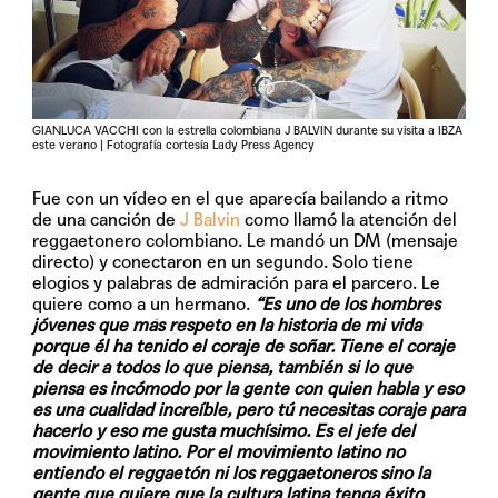
GIANLUCA VACCHI con la estrella colombiana J BALVIN durante su visita a IBZA
este verano | Fotografía cortesía Lady Press Agency
Fue con un vídeo en el que aparecía bailando a ritmo
de una canción de
J Balvin
como llamó la atención del
reggaetonero colombiano. Le mandó un DM (mensaje
directo) y conectaron en un segundo. Solo tiene
elogios y palabras de admiración para el parcero. Le
quiere como a un hermano.
“Es uno de los hombres
jóvenes que más respeto en la historia de mi vida
porque él ha tenido el coraje de soñar. Tiene el coraje
de decir a todos lo que piensa, también si lo que
piensa es incómodo por la gente con quien habla y eso
es una cualidad increíble, pero tú necesitas coraje para
hacerlo y eso me gusta muchísimo. Es el jefe del
movimiento latino. Por el movimiento latino no
entiendo el reggaetón ni los reggaetoneros sino la
gente que quiere que la cultura latina tenga éxito