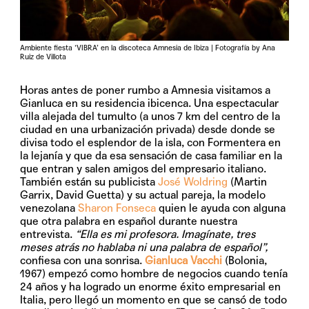
Ambiente fiesta ‘VIBRA’ en la discoteca Amnesia de Ibiza | Fotografía by Ana
Ruiz de Villota
Horas antes de poner rumbo a Amnesia visitamos a
Gianluca en su residencia ibicenca. Una espectacular
villa alejada del tumulto (a unos 7 km del centro de la
ciudad en una urbanización privada) desde donde se
divisa todo el esplendor de la isla, con Formentera en
la lejanía y que da esa sensación de casa familiar en la
que entran y salen amigos del empresario italiano.
También están su publicista
José Woldring
(Martin
Garrix, David Guetta) y su actual pareja, la modelo
venezolana
Sharon Fonseca
quien le ayuda con alguna
que otra palabra en español durante nuestra
entrevista.
“Ella es mi profesora. Imagínate, tres
meses atrás no hablaba ni una palabra de español”,
confiesa con una sonrisa.
Gianluca Vacchi
(Bolonia,
1967) empezó como hombre de negocios cuando tenía
24 años y ha logrado un enorme éxito empresarial en
Italia, pero llegó un momento en que se cansó de todo