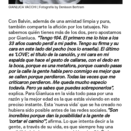
GIANLUCA VACCHI | Fotografía by Denisson Bertram
Con Balvin, además de una amistad limpia y pura,
también comparte la afición por los tatuajes. No
sabemos quién tienes más de los dos, pero apostamos
por Gianluca.
“Tengo 104. El primero me lo hice a los
33 años cuando perdí a mi padre. Tengo su firma y su
cara en este lado del pecho (nos lo enseña). El último
es ‘LOVE’, el título de la canción, y mi cara en mi
espalda que hace el gesto de callarse, con el dedo en
la boca, porque es una metáfora, porque cuando pasas
por la calle la gente habla pero conmigo es mejor que
se callen porque perdieron. Todas las veces que me
criticaron perdieron. Me queda mucho especio
todavía. Pero ya sabes que puedes sobreponerlos”,
explica. Para Gianluca en la vida todo pasa por una
razón y la mejor edad es la que estás viviendo en este
preciso instante. Esta ‘nueva vida’ que se ha creado no
hubiera sido posible antes de las redes sociales.
“Son
increíbles porque dan la posibilidad a la gente de
‘cortar el camino’”,
afirma. Lo que intenta decir a la
gente, a través de su vida, es que siempre hay una