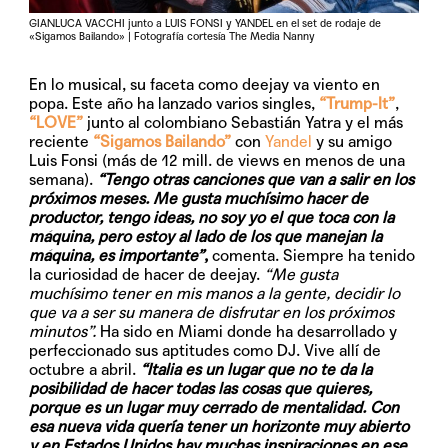
GIANLUCA VACCHI junto a LUIS FONSI y YANDEL en el set de rodaje de
«Sigamos Bailando» | Fotografía cortesía The Media Nanny
En lo musical, su faceta como deejay va viento en
popa. Este año ha lanzado varios singles,
“Trump-It”
,
“LOVE”
junto al colombiano Sebastián Yatra y el más
reciente
“Sigamos Bailando”
con
Yandel
y su amigo
Luis Fonsi (más de 12 mill. de views en menos de una
semana).
“Tengo otras canciones que van a salir en los
próximos meses. Me gusta muchísimo hacer de
productor, tengo ideas, no soy yo el que toca con la
máquina, pero estoy al lado de los que manejan la
máquina, es importante”
,
comenta. Siempre ha tenido
la curiosidad de hacer de deejay.
“Me gusta
muchísimo tener en mis manos a la gente, decidir lo
que va a ser su manera de disfrutar en los próximos
minutos”.
Ha sido en Miami donde ha desarrollado y
perfeccionado sus aptitudes como DJ. Vive allí de
octubre a abril.
“Italia es un lugar que no te da la
posibilidad de hacer todas las cosas que quieres,
porque es un lugar muy cerrado de mentalidad. Con
esa nueva vida quería tener un horizonte muy abierto
y en Estados Unidos hay muchas inspiraciones en ese