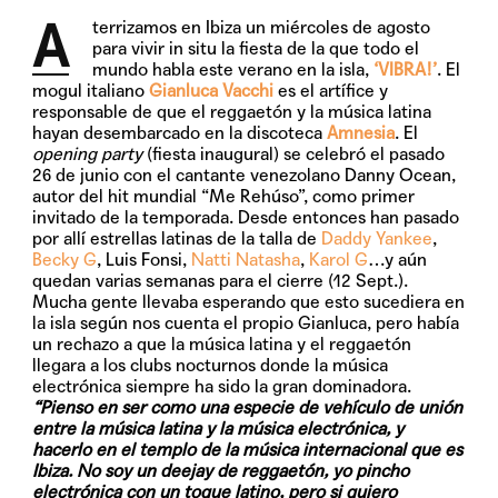
A
terrizamos en Ibiza un miércoles de agosto
para vivir in situ la fiesta de la que todo el
mundo habla este verano en la isla,
‘VIBRA!’
. El
mogul italiano
Gianluca Vacchi
es el artífice y
responsable de que el reggaetón y la música latina
hayan desembarcado en la discoteca
Amnesia
. El
opening party
(fiesta inaugural) se celebró el pasado
26 de junio con el cantante venezolano Danny Ocean,
autor del hit mundial “Me Rehúso”, como primer
invitado de la temporada. Desde entonces han pasado
por allí estrellas latinas de la talla de
Daddy Yankee
,
Becky G
, Luis Fonsi,
Natti Natasha
,
Karol G
…y aún
quedan varias semanas para el cierre (12 Sept.).
Mucha gente llevaba esperando que esto sucediera en
la isla según nos cuenta el propio Gianluca, pero había
un rechazo a que la música latina y el reggaetón
llegara a los clubs nocturnos donde la música
electrónica siempre ha sido la gran dominadora.
“Pienso en ser como una especie de vehículo de unión
entre la música latina y la música electrónica, y
hacerlo en el templo de la música internacional que es
Ibiza. No soy un deejay de reggaetón, yo pincho
electrónica con un toque latino, pero si quiero