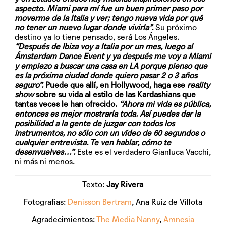
aspecto. Miami para mí fue un buen primer paso por
moverme de la Italia y ver; tengo nueva vida por qué
no tener un nuevo lugar donde vivirla”.
Su próximo
destino ya lo tiene pensado, será Los Ángeles.
“Después de Ibiza voy a Italia por un mes, luego al
Ámsterdam Dance Event y ya después me voy a Miami
y empiezo a buscar una casa en LA porque pienso que
es la próxima ciudad donde quiero pasar 2 o 3 años
seguro”.
Puede que allí, en Hollywood, haga ese
reality
show
sobre su vida al estilo de las Kardashians que
tantas veces le han ofrecido.
“Ahora mi vida es pública,
entonces es mejor mostrarla toda. Así puedes dar la
posibilidad a la gente de juzgar con todos los
instrumentos, no sólo con un vídeo de 60 segundos o
cualquier entrevista. Te ven hablar, cómo te
desenvuelves…”.
Este es el verdadero Gianluca Vacchi,
ni más ni menos.
Texto:
Jay Rivera
Fotografias:
Denisson Bertram
, Ana Ruiz de Villota
Agradecimientos:
The Media Nanny
,
Amnesia