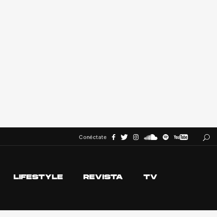
Conéctate
LIFESTYLE
REVISTA
TV