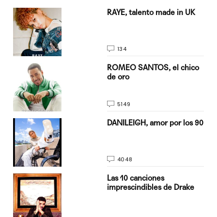
a su
RAYE, talento made in UK
134
do
ROMEO SANTOS, el chico
de oro
5149
n
DANILEIGH, amor por los 90
4048
Las 10 canciones
imprescindibles de Drake