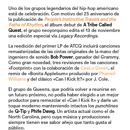
Uno de los grupos legendarios del hip-hop americano
está de celebración. Con motivo del 25 aniversario de
la publicación de
People’s Instinctive Travels and the
Paths of Rhythm
, el álbum debut de
A Tribe Called
Quest
, el grupo neoyorquino edita el
13 de noviembre
una edición especial vía
Legacy Recordings
.
La reedición del primer LP de ATCQ incluirá canciones
remasterizadas de las cintas originales de la mano del
ingeniero de sonido
Bob Power
, ganador del Grammy.
Como gran novedad, tres revisiones de las canciones
«Footprint» con la colaboración de
CeeLo Green
, el
remix de «Bonita Applebum» producido por
Pharrell
Williams
y del clásico «Can I Kick It?» por J. Cole.
El grupo de Queens, que podría volver a reunirse en
un futuro próximo, no podía haber elegido a un mejor
productor para remezclar el
«Can I Kick It»
y darle un
toque moderno manteniendo intactos los
punchlines
de
Q-Tip
y
Phife Dawg
. Un artista actual como el de
North Carolina, pero cuya música y producciones
siempre tienen ese sabor añejo que tanto gusta al
público.