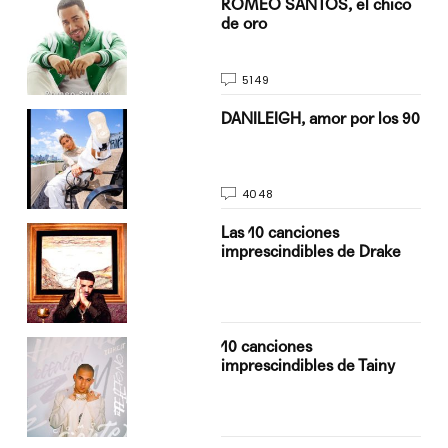
do
ROMEO SANTOS, el chico
de oro
5149
n
DANILEIGH, amor por los 90
4048
Las 10 canciones
imprescindibles de Drake
10 canciones
imprescindibles de Tainy