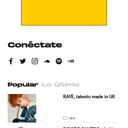
Conéctate
Popular
Lo último
a su
RAYE, talento made in UK
134