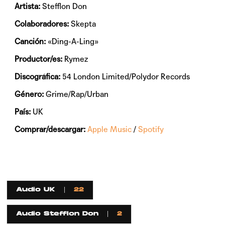
Artista:
Stefflon Don
Colaboradores:
Skepta
Canción:
«Ding-A-Ling»
Productor/es:
Rymez
Discográfica:
54 London Limited/Polydor Records
Género:
Grime/Rap/Urban
País:
UK
Comprar/descargar:
Apple Music
/
Spotify
Audio UK
22
Audio Stefflon Don
2