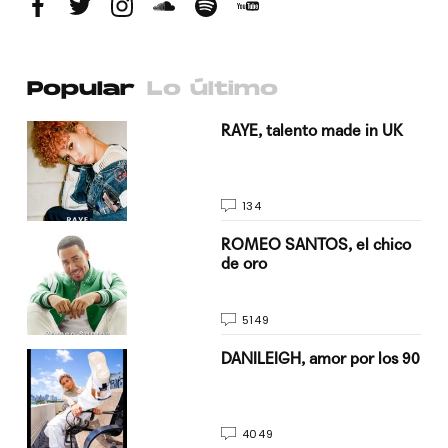
Popular
Lo último
a su
RAYE, talento made in UK
134
do
ROMEO SANTOS, el chico
de oro
5149
n
DANILEIGH, amor por los 90
4049