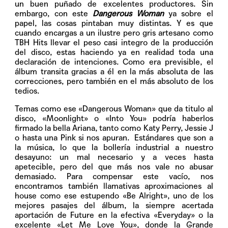
un buen puñado de excelentes productores. Sin
embargo, con este
Dangerous Woman
ya sobre el
papel, las cosas pintaban muy distintas. Y es que
cuando encargas a un ilustre pero gris artesano como
TBH Hits llevar el peso casi integro de la producción
del disco, estas haciendo ya en realidad toda una
declaración de intenciones. Como era previsible, el
álbum transita gracias a él
en la más absoluta de las
correcciones, pero también en el más absoluto de los
tedios.
Temas como ese
«Dangerous Woman»
que da titulo al
disco,
«Moonlight»
o
«Into You»
podría haberlos
firmado la bella Ariana, tanto como Katy Perry, Jessie J
o hasta una Pink si nos apuran.
Estándares que son a
la música, lo que la bollería industrial a nuestro
desayuno: un mal necesario y a veces hasta
apetecible, pero del que más nos vale no abusar
demasiado. Para compensar este vacío, nos
encontramos también llamativas aproximaciones al
house como ese estupendo
«Be Alright»
, uno de los
mejores pasajes del álbum, la siempre acertada
aportación de Future en la efectiva
«Everyday»
o la
excelente
«Let Me Love You»
, donde la Grande