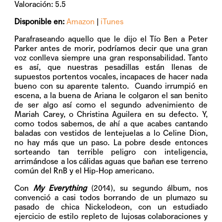
Valoración: 5.5
Disponible en:
Amazon
|
iTunes
Parafraseando aquello que le dijo el Tío Ben a Peter
Parker antes de morir, podríamos decir que una gran
voz conlleva siempre una gran responsabilidad. Tanto
es así, que nuestras pesadillas están llenas de
supuestos portentos vocales, incapaces de hacer nada
bueno con su aparente talento.
Cuando irrumpió en
escena, a la buena de Ariana le colgaron el san benito
de ser algo así como el segundo advenimiento de
Mariah Carey, o Christina Aguilera en su defecto. Y,
como todos sabemos, de ahí a que acabes cantando
baladas con vestidos de lentejuelas a lo Celine Dion,
no hay más que un paso. La pobre desde entonces
sorteando tan terrible peligro con inteligencia,
arrimándose a los cálidas aguas que bañan ese terreno
común del RnB y el Hip-Hop americano.
Con
My Everything
(2014), su segundo álbum, nos
convenció a casi todos borrando de un plumazo su
pasado de chica Nickelodeon, con un estudiado
ejercicio de estilo repleto de lujosas colaboraciones y