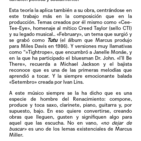
Esta teoría la aplica también a su obra, centrándose en
este trabajo más en la composición que en la
producción. Temas creados por él mismo como «Cee-
Tee-Eye», homenaje al mítico Creed Taylor (sello CTI)
y su legado musical.. «February», un tema que surgió y
se grabó como
Tutu
(el álbum que Marcus produjo
para Miles Davis en 1986). Y versiones muy llamativas
como “»Tightrope», que encumbró a Janelle Monáe, y
en la que ha participado el bluesman Dr. John. «I’ll Be
There», recuerda a Michael Jackson y el bajista
reconoce que es una de las primeras melodías que
aprendió a tocar. Y la siempre emocionante balada
«Setembro» creada por Ivan Lins.
A este músico siempre se la ha dicho que es una
especie de hombre del Renacimiento: compone,
produce y toca saxo, clarinete, piano, guitarra y, por
supuesto, bajo. En eso quiere convertirse, creando
obras que lleguen, gusten y signifiquen algo para
aquel que las escucha. No en vano,
«no dejar de
buscar»
es uno de los lemas existenciales de Marcus
Miller.