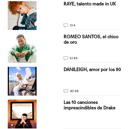
a su
RAYE, talento made in UK
134
do
ROMEO SANTOS, el chico
de oro
5149
n
DANILEIGH, amor por los 90
4048
Las 10 canciones
imprescindibles de Drake