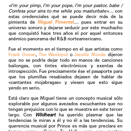
«I’m your pimp, I’m your pope, I’m your pastor, babe /
Confess your sins to me while you masturbate»…
con
estas credenciales qué se puede decir más de la
pimienta de
Miguel Pimentel
…
pues entrar en su
universo sonoro y dejarse seducir por este muchacho
que conquistó hace tres años el por aquel entonces
anémico panorama del R&B norteamericano.
Fue el momento en el tiempo en el que artistas como
Frank Ocean
,
The Weekend
o
Janelle Monáe
dijeron
que no se podría dejar todo en manos de canciones
bailongas, con tintes electrónicos y exentas de
introspección. Fue precisamente ése el pasaporte para
que los plumillas resabiados dejasen de hablar de
«cantantes mojabragas» y viesen que esto sigue
yendo en serio.
Está claro que Miguel tiene un concepto musical sólo
explorable por algunos avezados escuchantes que no
tengan prejuicios con lo que se muestra en este tercer
largo. Con
Wildheart
ha querido plasmar que las
tendencias le miran a él y no él a las tendencias. Su
querencia musical por Prince es más que preclara en