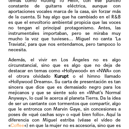
temas como
«Going To Hell»
, con ese punteo
constante de guitarra eléctrica, aunque con
aportaciones vocales marca de la casa, sin forzar más
de la cuenta. Si hay algo que ha cambiado en el R&B
es que el envoltorio ambiental propicia que las voces
no tengan el principal protagonismo. Antes, las
instrumentales importaban, pero se miraba muy
mucho la voz que tuvieses… Miguel no canta ‘La
Traviata’, para que nos entendamos, pero tampoco lo
necesita.
Además, el vivir en Los Ángeles no es algo
circunstancial, sino que es algo que no deja de
destacar en temas como
«Hollywood»
en
«NWA»
con
el otrora olvidado
Kurupt
o el himno llamado
«Hollywood Dreams»
. Su carta de presentación es tan
sincera que dice que es demasiado negro para los
mejicanos y que se siente solo en
«What’s Normal
Anyway»
, lo cual le acerca al planeta Tierra. Da la idea
de ser un cantante con tormentos que compartir, algo
que le entronca con Marvin Gaye, sin concesiones a
poses de «qué cachas soy» o «qué bien follo». Aquí la
diferencia con Miguel estriba (véase el vídeo de
«
Coffee
«) en que la mujer no es accesoria, sino que es