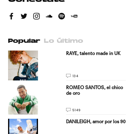
Popular
Lo último
a su
RAYE, talento made in UK
134
do
ROMEO SANTOS, el chico
de oro
5149
n
DANILEIGH, amor por los 90