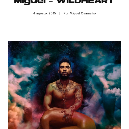
Miguel – WILDHEART
Publicidad
4 agosto, 2015
Por
Miguel Caamaño
Contacto
Aviso Legal
© 2015-2022 UMOMAG. PROPIEDAD DE UMO agency. TODOS LOS
DERECHOS RESERVADOS.