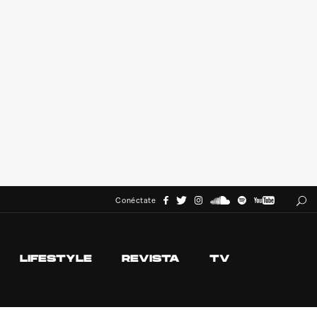
Conéctate
LIFESTYLE
REVISTA
TV