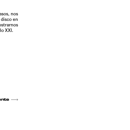
asos, nos
 disco en
strarnos
lo XXI.
ente