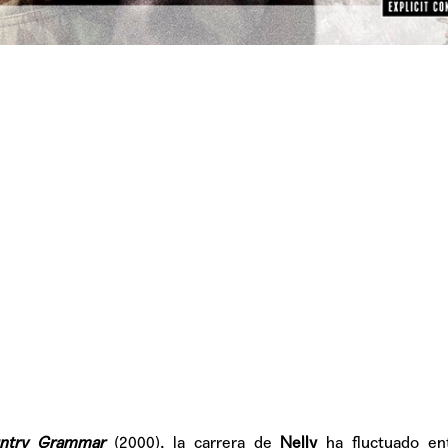
TAINY, adel
tiempo
NICKI NICOL
fuerte
Hablamos c
Quiles de '
ntry Grammar
(2000), la carrera de
Nelly
ha fluctuado en
GRIFF, el fu