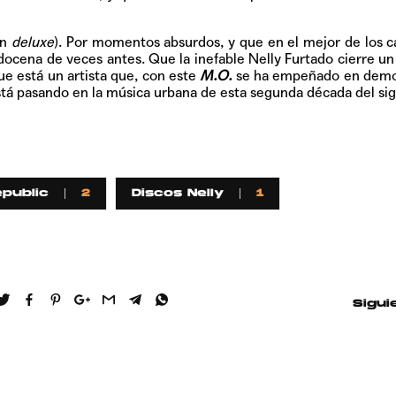
ón
deluxe
). Por momentos absurdos, y que en el mejor de los c
ocena de veces antes. Que la inefable Nelly Furtado cierre un
que está un artista que, con este
M.O.
se ha empeñado en demo
tá pasando en la música urbana de esta segunda década del sig
epublic
2
Discos Nelly
1
Sigui