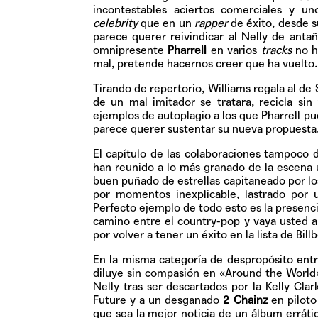
incontestables aciertos comerciales y u
celebrity
que en un
rapper
de éxito, desde 
parece querer reivindicar al Nelly de antañ
omnipresente
Pharrell
en varios
tracks
no ha
mal, pretende hacernos creer que ha vuelto.
Tirando de repertorio, Williams regala al d
de un mal imitador se tratara, recicla si
ejemplos de autoplagio a los que Pharrell pu
parece querer sustentar su nueva propuesta
El capítulo de las colaboraciones tampoco 
han reunido a lo más granado de la escena
buen puñado de estrellas capitaneado por l
por momentos inexplicable, lastrado por 
Perfecto ejemplo de todo esto es la presenc
camino entre el country-pop y vaya usted a 
por volver a tener un éxito en la lista de Bill
En la misma categoría de despropósito entr
diluye sin compasión en «Around the World
Nelly tras ser descartados por la Kelly Cla
Future y a un desganado
2 Chainz
en piloto
que sea la mejor noticia de un álbum errátic