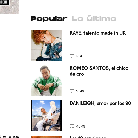
Popular
Lo último
antado a su
RAYE, talento made in UK
134
E, pisando
ROMEO SANTOS, el chico
de oro
5149
on Justin
DANILEIGH, amor por los 90
La…
4049
tre unos
turo del