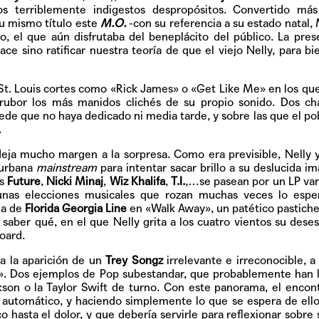
Pop
nos terriblemente indigestos despropósitos. Convertido má
su mismo título este
M.O.
-con su referencia a su estado natal, 
o, el que aún disfrutaba del beneplácito del público. La pres
ce sino ratificar nuestra teoría de que el viejo Nelly, para bi
Hablamos 
e St. Louis cortes como «Rick James» o «Get Like Me» en los qu
sobre 'Bucle
n rubor los más manidos clichés de su propio sonido. Dos c
ede que no haya dedicado ni media tarde, y sobre las que el po
.
deja mucho margen a la sorpresa. Como era previsible, Nelly
 urbana
mainstream
para intentar sacar brillo a su deslucida i
os
Future
,
Nicki Minaj
,
Wiz Khalifa
,
T.I.
,…se pasean por un LP var
unas elecciones musicales que rozan muchas veces lo esper
ia de
Florida Georgia Line
en «Walk Away», un patético pastich
saber qué, en el que Nelly grita a los cuatro vientos su dese
board.
a la aparición de un
Trey Songz
irrelevante e irreconocible, a
». Dos ejemplos de Pop subestandar, que probablemente han 
rkson o la Taylor Swift de turno. Con este panorama, el encon
 automático, y haciendo simplemente lo que se espera de ell
o hasta el dolor, y que debería servirle para reflexionar sobre 