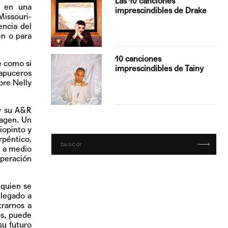
Las 10 canciones
s en una
imprescindibles de Drake
Missouri-
encia del
en o para
con Boza
10 canciones
e como si
', el…
imprescindibles de Tainy
hapuceros
bre Nelly
 y su A&R
magen. Un
iopinto y
péntico.
e a medio
speración
 quien se
llegado a
trarnos a
os, puede
su futuro