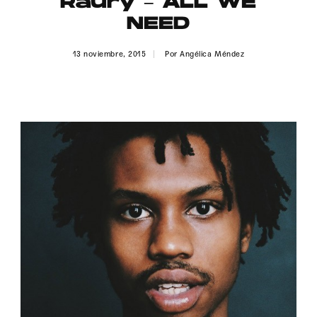
Raury – ALL WE
Publicidad
NEED
Contacto
13 noviembre, 2015
Por
Angélica Méndez
Aviso Legal
© 2015-2022 UMOMAG. PROPIEDAD DE UMO agency. TODOS LOS
DERECHOS RESERVADOS.