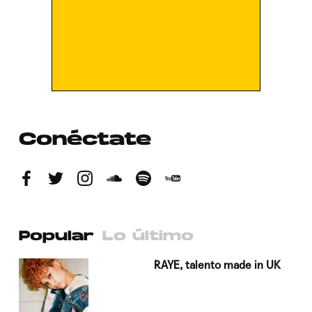
Conéctate
Popular
Lo último
a su
RAYE, talento made in UK