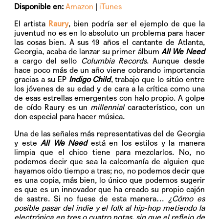
Disponible en:
Amazon
|
iTunes
El artista
Raury
, bien podría ser el ejemplo de que la
juventud no es en lo absoluto un problema para hacer
las cosas bien. A sus 19 años el cantante de Atlanta,
Georgia, acaba de lanzar su primer álbum
All We Need
a cargo del sello
Columbia Records
. Aunque desde
hace poco más de un año viene cobrando importancia
gracias a su EP
Indigo Child
, trabajo que lo sitúo entre
los jóvenes de su edad y de cara a la crítica como una
de esas estrellas emergentes con halo propio. A golpe
de oído Raury es un
millennial
característico, con un
don especial para hacer música.
Una de las señales más representativas del de Georgia
y este
All We Need
está en los estilos y la manera
limpia que el chico tiene para mezclarlos. No, no
podemos decir que sea la calcomanía de alguien que
hayamos oído tiempo a tras; no, no podemos decir que
es una copia, más bien, lo único que podemos sugerir
es que es un innovador que ha creado su propio cajón
de sastre. Si no fuese de esta manera…
¿Cómo es
posible pasar del indie y el folk al hip-hop metiendo la
electrónica en tres o cuatro notas, sin que el reflejo de