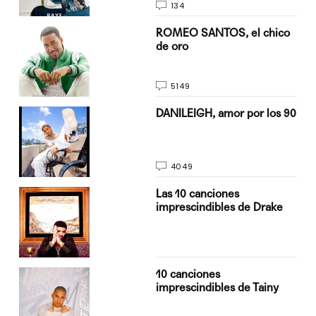
134
do
ROMEO SANTOS, el chico
de oro
5149
n
DANILEIGH, amor por los 90
4049
Las 10 canciones
imprescindibles de Drake
10 canciones
imprescindibles de Tainy