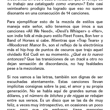
tu trabajo sea catalogado como «raruno»?
Este casi
veinteañero prodigio ha logrado que eso no suene
disonante en una consecución de 14 canciones.
Para ejemplificar esto de la mezcla de estilos que
maneja este señor, sólo tenemos que irnos a sus
canciones
«All We Need»
,
«Devil’s Whisper»
o
«Her»
,
son indie folk al más puro estilo Fleet Foxes, Bon Iver o
Band of Horses si cabe. Mientras que
«Trap Tears»
y
«Woodcrest Manor II»
, son el reflejo de la electrónica
más el hip-hop de puntos de oscuros que trajo aquel
olvidado Kid Cudi en su momento.
¿Qué es lo nuevo
entonces?
Que las transiciones de un
track
a otro no
dejan sensación de discordancia, no hay fealdades
pese a la mezcolanza.
Si nos vamos a las letras, también son dignas de ser
escuchadas atentamente. Estas canciones llevan
implícitas consignas sobre la paz, el amor y su propia
generación. No se habla aquí de grandes sumas de
dólares, y el número de
bitches
y de
niggas
se rebajan
entre sus versos. Es un disco que se las da de muy
feliz, a veces muy introspectivo, en ocasiones un poco
rosa; pero que sin embargo, tiene mensajes