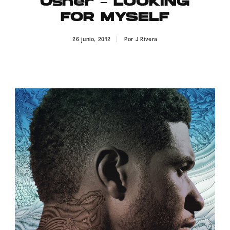
Usher – LOOKING
Publicidad
FOR MYSELF
Contacto
26 junio, 2012
Por
J Rivera
Aviso Legal
© 2015-2022 UMOMAG. PROPIEDAD DE UMO agency. TODOS LOS
DERECHOS RESERVADOS.