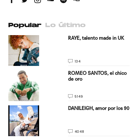
Popular
Lo último
a su
RAYE, talento made in UK
134
do
ROMEO SANTOS, el chico
de oro
5149
n
DANILEIGH, amor por los 90
4048