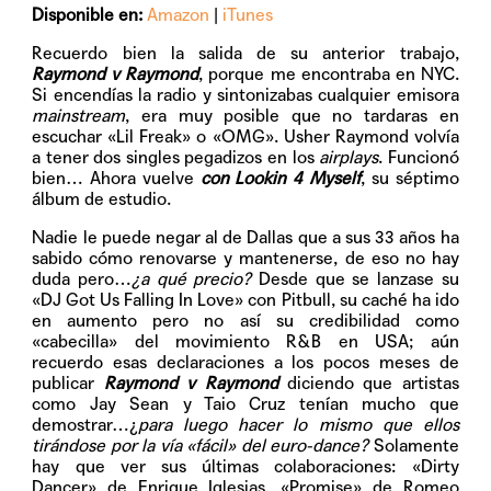
Disponible en:
Amazon
|
iTunes
Recuerdo bien la salida de su anterior trabajo,
Raymond v Raymond
, porque me encontraba en NYC.
Si encendías la radio y sintonizabas cualquier emisora
mainstream
, era muy posible que no tardaras en
escuchar «Lil Freak» o «OMG». Usher Raymond volvía
a tener dos singles pegadizos en los
airplays
. Funcionó
bien… Ahora vuelve
con Lookin 4 Myself
, su séptimo
álbum de estudio.
Nadie le puede negar al de Dallas que a sus 33 años ha
sabido cómo renovarse y mantenerse, de eso no hay
duda pero…
¿a qué precio?
Desde que se lanzase su
«DJ Got Us Falling In Love» con Pitbull, su caché ha ido
en aumento pero no así su credibilidad como
«cabecilla» del movimiento R&B en USA; aún
recuerdo esas declaraciones a los pocos meses de
publicar
Raymond v Raymond
diciendo que artistas
como Jay Sean y Taio Cruz tenían mucho que
demostrar…¿
para luego hacer lo mismo que ellos
tirándose por la vía «fácil» del euro-dance?
Solamente
hay que ver sus últimas colaboraciones: «Dirty
Dancer» de Enrique Iglesias, «Promise» de Romeo