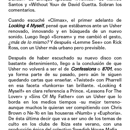
Santos y «Without You» de David Guetta. Sobran los
comentarios.
Cuando escuché «Climax», el primer adelanto de
Looking 4 Myself
, pensé que estábamos ante un Usher
renovado, innovando y en búsqueda de un nuevo
sonido. Luego llegó «Scream» y me cambió el gesto,
¿más de lo mismo?
Y después «Lemme See» con Rick
Ross, con un Usher más urbano pero previsible.
Después de haber escuchado su nuevo disco con
bastante detenimiento, llego a la conclusión de que
Usher no volverá a ser el de
Confessions
o
8701
, eso
ya forma parte de su pasado, pero aún le siguen
quedando cartas que enseñar. «Twisted» con Pharrell
en esa faceta «funkorra» tan brillante. «Looking 4
Myself» en clara referencia a Prince. «Lessons For The
Lover» y «Sins Of My Father» con un Usher que lo
borda en los medios tiempos -su mejor terreno-
aunque muchos le quieran ver compitiendo con Chris
Brown o Ne-Yo en las houseras «Numb» y «Euphoria».
De ésta última decir que va a ser uno de los temas de
culto en los clubs de Ibiza este verano, con una
producción épica del colectivo Swedish House Mafia.