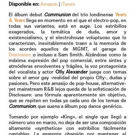
Disponible en:
Amazon
|
iTunes
El álbum debut
Communion
del trío londinense
Years
& Years
llega en momento en el que el electro-pop, en
todas sus variantes, está en auge. Los estribillos
exagerados, la temática de duda, amor y
existencialismo, y el electrohouse voluptuoso que lo
caracterizan, inevitablemente traen a la memoria de
los acordes aquellos de MGMT, el garage de
Disclosure
o incluso a Sam Smith. Alzándose como la
máxima expresión del pop comercial, entre sintes y
atmósferas envolventes y frágiles, la voz protagonista
del vocalista y actor
Olly Alexander
juega con temas
sobre el amor gay -realidad del propio Olly-, dudas y
pasiones. Pero este amasijo de pop-house, alternative-
yet mainstream R&B lejos queda de la sofisticación de
Disclosure: una fórmula aparentemente sin objetivo,
que se repiten en todas ya cada uno de los temas de
Communion
; que suena a álbum pop dance genérico.
Tomando por ejemplo
«King»
, el single que llegó a
número uno en marzo, no deja de ser una composición
altamente «synthetica» con estribillos fácilmente
cantables. La aparente obsesión por mantener el