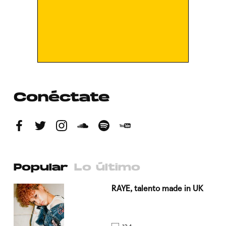
Conéctate
Popular
Lo último
a su
RAYE, talento made in UK