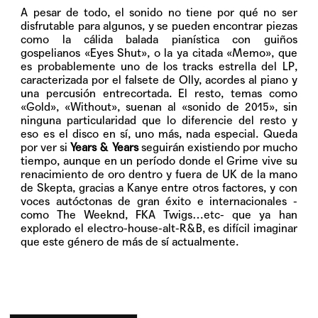
A pesar de todo, el sonido no tiene por qué no ser
disfrutable para algunos, y se pueden encontrar piezas
como la cálida balada pianística con guiños
gospelianos
«Eyes Shut»
, o la ya citada «Memo», que
es probablemente uno de los tracks estrella del LP,
caracterizada por el falsete de Olly, acordes al piano y
una percusión entrecortada. El resto, temas como
«Gold»
,
«Without»
, suenan al «sonido de 2015», sin
ninguna particularidad que lo diferencie del resto y
eso es el disco en sí, uno más, nada especial. Queda
por ver si
Years & Years
seguirán existiendo por mucho
tiempo, aunque en un período donde el Grime vive su
renacimiento de oro dentro y fuera de UK de la mano
de Skepta, gracias a Kanye entre otros factores, y con
voces autóctonas de gran éxito e internacionales -
como The Weeknd, FKA Twigs…etc- que ya han
explorado el electro-house-alt-R&B, es difícil imaginar
que este género de más de sí actualmente.