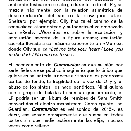
ambiente festivalero se alarga durante todo el LP y se
mezcla hábilmente con la relación asimétrica de
deseo-reducción del yo: cn la slow-grind
«Take
Shelter»
, por ejemplo, Olly finaliza el camino de la
sensualidad atormentada y autodestructiva empezado
con
«Real»
.
«Worship»
es sobre la exaltación y
admiración secreta de la figura amada; exaltación
secreta llevada a su máxima exponente en
«Memo»
,
donde Olly suplica «
Let me take your heart / Love you
in the dark / No one has to see»
.
El inconveniente de
Communion
es que su afán por
serle fieles a ese público imaginario que lo único que
quiere es bailar toda la noche a ritmo de los poderosos
cantos de fondo, la fragilidad de la voz de Olly y el
abuso de los sintes, les hace genéricos. Ni si quiera
como grupo de baladas tienen un gran impacto, el
LP podría ser un álbum de remixes de Sam Smith
convertidos al electro-mainstream. Como apunta The
Guardian,
Communion
es «el sonido de 2015», es
decir, ese sonido omnipresente que suena en todas
partes sin que nadie activamente las elija, muchas
veces como relleno.