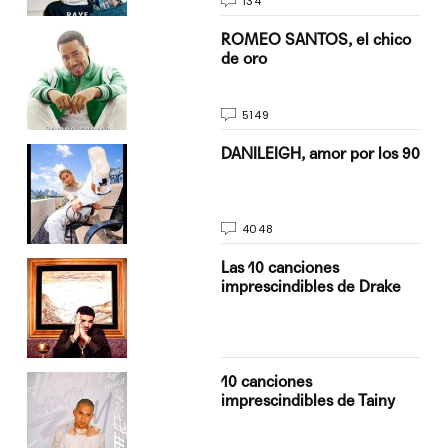
134
do
ROMEO SANTOS, el chico
de oro
5149
n
DANILEIGH, amor por los 90
4048
Las 10 canciones
imprescindibles de Drake
10 canciones
imprescindibles de Tainy