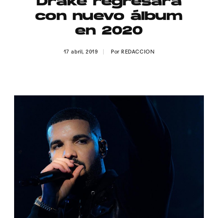
Drake regresará
Publicidad
con nuevo álbum
Contacto
en 2020
Aviso Legal
17 abril, 2019
Por
REDACCION
© 2015-2022 UMOMAG. PROPIEDAD DE UMO agency. TODOS LOS
DERECHOS RESERVADOS.