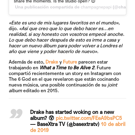
share the moments. Is the studio open? 😈
Una publicación compartida de
champagnepapi
(@champag
«Este es uno de mis lugares favoritos en el mundo»,
dijo.
«Así que creo que lo que debo hacer es…en
realidad, si soy
honesto con vosotros empecé anoche.
Lo que debo hacer después de esto es irme a casa y
hacer un nuevo álbum para poder volver a Londres el
año que viene y poder hacerlo de nuevo».
Además de esto,
Drake
y
Future
parecen estar
trabajando en
What a Time to Be Alive 2
. Future
compartió recientemente un story en Instagram con
The 6 God en el que revelaron que están cocinando
nueva música, una posible continuación de su
joint
album
editado en 2015.
Drake has started woking on a new
album? 😲
pic.twitter.com/FEeA9bsPC5
— BaseXtra TV (@basextratv)
10 de abril
de 2019