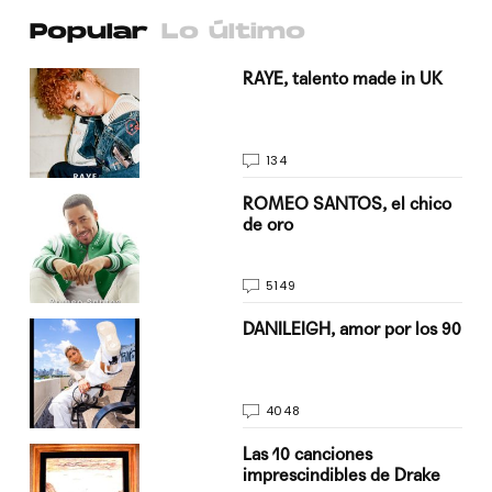
Popular
Lo último
a su
RAYE, talento made in UK
134
do
ROMEO SANTOS, el chico
de oro
5149
n
DANILEIGH, amor por los 90
4048
Las 10 canciones
imprescindibles de Drake