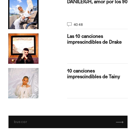
n
DANILEIGH, amor por los 90
4048
Las 10 canciones
imprescindibles de Drake
10 canciones
imprescindibles de Tainy