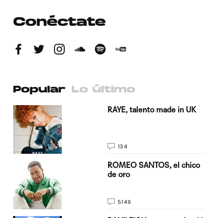
Conéctate
Popular
Lo último
a su
RAYE, talento made in UK
134
do
ROMEO SANTOS, el chico
de oro
5149