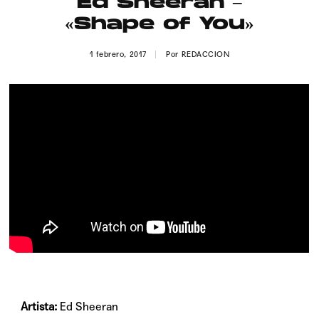
Ed Sheeran –
Publicidad
«Shape of You»
Contacto
1 febrero, 2017
Por
REDACCION
Aviso Legal
© 2015-2022 UMOMAG. PROPIEDAD DE UMO agency. TODOS LOS
DERECHOS RESERVADOS.
Artista:
Ed Sheeran