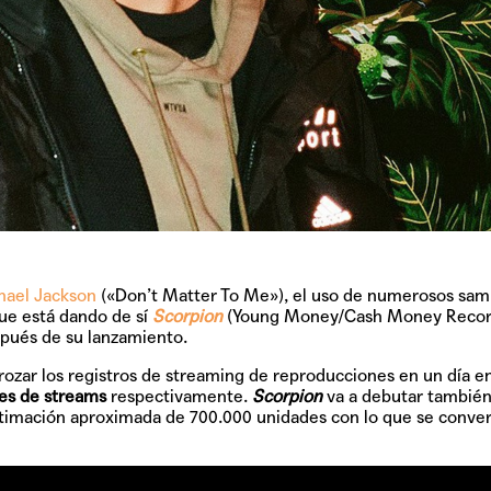
hael Jackson
(«Don’t Matter To Me»), el uso de numerosos sam
que está dando de sí
Scorpion
(Young Money/Cash Money Record
spués de su lanzamiento.
rozar los registros de streaming de reproducciones en un día e
nes de streams
respectivamente.
Scorpion
va a debutar también
estimación aproximada de 700.000 unidades con lo que se conver