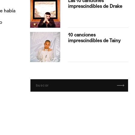
Las 10 canciones
imprescindibles de Drake
se había
o
con Boza
10 canciones
', el…
imprescindibles de Tainy