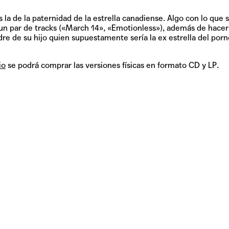
Pop
 la de la paternidad de la estrella canadiense. Algo con lo que 
un par de tracks («March 14», «Emotionless»), además de hacer
dre de su hijo quien supuestamente sería la ex estrella del porn
Hablamos 
io
se podrá comprar las versiones físicas en formato CD y LP.
sobre 'Bucle