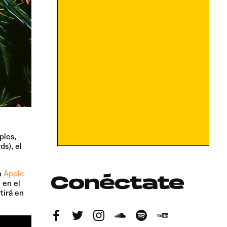
ples,
s), el
n
Apple
Conéctate
 en el
tirá en