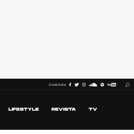
Conéctate
LIFESTYLE
REVISTA
TV