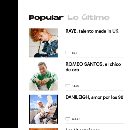
Popular
Lo último
antado a su
RAYE, talento made in UK
134
E, pisando
ROMEO SANTOS, el chico
de oro
5149
on Justin
DANILEIGH, amor por los 90
La…
4048
turo del