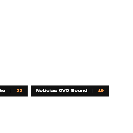
ke
33
Noticias OVO Sound
19