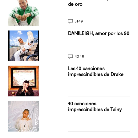
de oro
5149
n
DANILEIGH, amor por los 90
4048
Las 10 canciones
imprescindibles de Drake
10 canciones
imprescindibles de Tainy