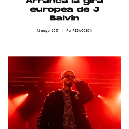
Arranca la gira
Publicidad
europea de J
Contacto
Balvin
Aviso Legal
12 mayo, 2017
Por
REDACCION
© 2015-2022 UMOMAG. PROPIEDAD DE UMO agency. TODOS LOS
DERECHOS RESERVADOS.