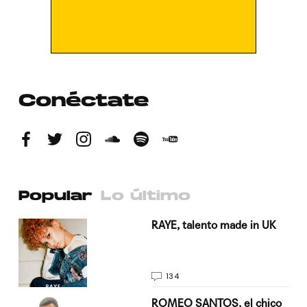
Conéctate
Popular
Lo último
a su
RAYE, talento made in UK
134
do
ROMEO SANTOS, el chico