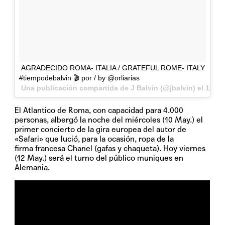
AGRADECIDO ROMA- ITALIA / GRATEFUL ROME- ITALY
#tiempodebalvin 🎬 por / by @orliarias
Una publicación compartida de J Balvin (@jbalvin) el
11 de
El Atlantico de Roma, con capacidad para 4.000
personas, albergó la noche del miércoles (10 May.) el
primer concierto de la gira europea del autor de
«Safari» que lució, para la ocasión, ropa de la
firma francesa Chanel (gafas y chaqueta). Hoy viernes
(12 May.) será el turno del público muniques en
Alemania.