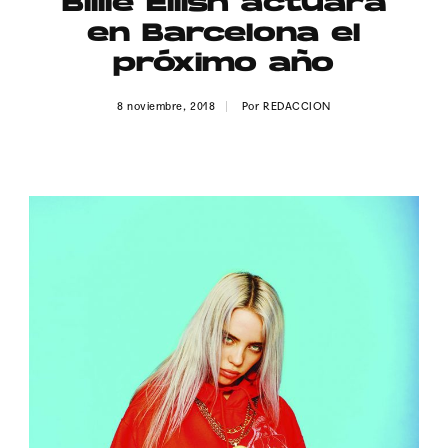
Billie Eilish actuará
Publicidad
en Barcelona el
Contacto
próximo año
Aviso Legal
8 noviembre, 2018
Por
REDACCION
© 2015-2022 UMOMAG. PROPIEDAD DE UMO agency. TODOS LOS
DERECHOS RESERVADOS.