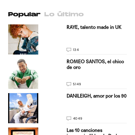
Popular
Lo último
a su
RAYE, talento made in UK
134
do
ROMEO SANTOS, el chico
de oro
5149
n
DANILEIGH, amor por los 90
4049
Las 10 canciones