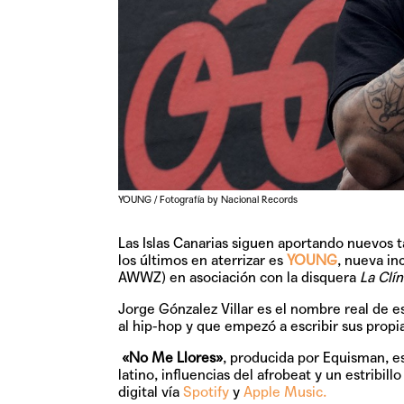
YOUNG / Fotografía by Nacional Records
Las Islas Canarias siguen aportando nuevos 
los últimos en aterrizar es
YOUNG
, nueva in
AWWZ) en asociación con la disquera
La Clí
Jorge Gónzalez Villar es el nombre real de e
al hip-hop y que empezó a escribir sus propi
«No Me Llores»
, producida por Equisman, es
latino, influencias del afrobeat y un estribil
digital vía
Spotify
y
Apple Music.