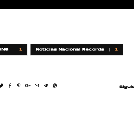
Pop
Hablamos 
sobre 'Bucle
UNG
1
Noticias Nacional Records
1
Sigui