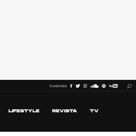
Conéctate
LIFESTYLE
REVISTA
TV