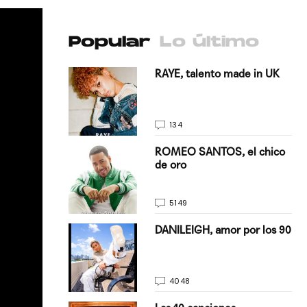
Popular
Lo último
antado a su
RAYE, talento made in UK
134
E, pisando
ROMEO SANTOS, el chico
de oro
5149
on Justin
DANILEIGH, amor por los 90
La…
4048
turo del