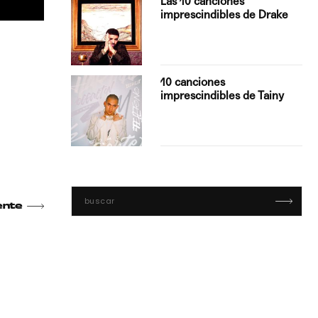
Las 10 canciones
imprescindibles de Drake
con Boza
10 canciones
', el…
imprescindibles de Tainy
ente