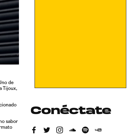
 Uno de
 Tijoux,
icionado
Conéctate
ho sabor
ormato