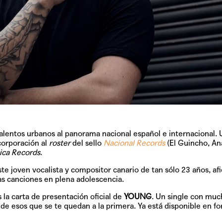
talentos urbanos al panorama nacional español e internacional.
corporación al
roster
del sello
Nacional Records
(El Guincho, Ana
nica Records
.
ste joven vocalista y compositor canario de tan sólo 23 años, af
as canciones en plena adolescencia.
 la carta de presentación oficial de
YOUNG
. Un single con muc
lo de esos que se te quedan a la primera. Ya está disponible en f