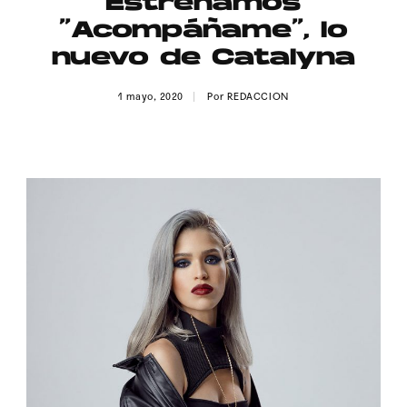
Estrenamos
Publicidad
“Acompáñame”, lo
Contacto
nuevo de Catalyna
Aviso Legal
1 mayo, 2020
Por
REDACCION
© 2015-2022 UMOMAG. PROPIEDAD DE UMO agency. TODOS LOS
DERECHOS RESERVADOS.