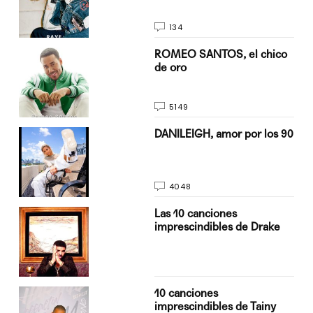
134
do
ROMEO SANTOS, el chico
de oro
5149
n
DANILEIGH, amor por los 90
4048
Las 10 canciones
imprescindibles de Drake
10 canciones
imprescindibles de Tainy