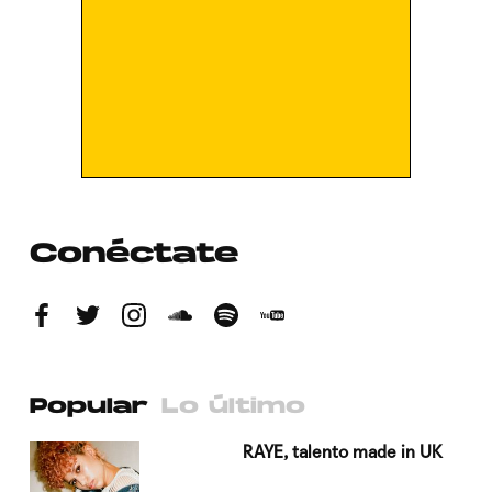
Conéctate
Popular
Lo último
a su
RAYE, talento made in UK