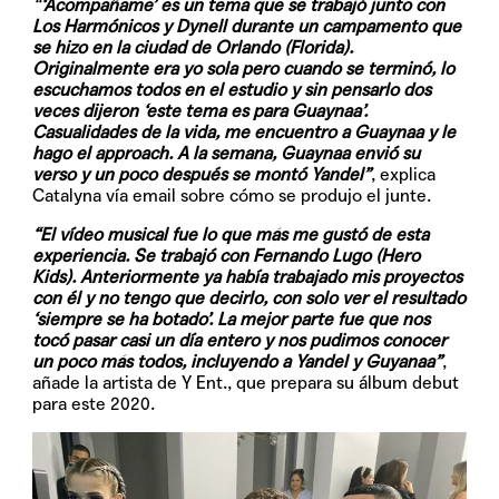
“
‘Acompáñame’ es un tema que se trabajó junto con
Los Harmónicos y Dynell durante un campamento que
se hizo en la ciudad de Orlando (Florida).
Originalmente era yo sola pero cuando se terminó, lo
escuchamos todos en el estudio y sin pensarlo dos
veces dijeron ‘este tema es para Guaynaa’.
Casualidades de la vida, me encuentro a Guaynaa y le
hago el approach. A la semana, Guaynaa envió su
verso y un poco después se montó Yandel”
, explica
Catalyna vía email sobre cómo se produjo el junte.
“El vídeo musical fue lo que más me gustó de esta
experiencia. Se trabajó con Fernando Lugo (Hero
Kids). Anteriormente ya había trabajado mis proyectos
con él y no tengo que decirlo, con solo ver el resultado
‘siempre se ha botado’. La mejor parte fue que nos
tocó pasar casi un día entero y nos pudimos conocer
un poco más todos, incluyendo a Yandel y Guyanaa”
,
añade la artista de Y Ent., que prepara su álbum debut
para este 2020.