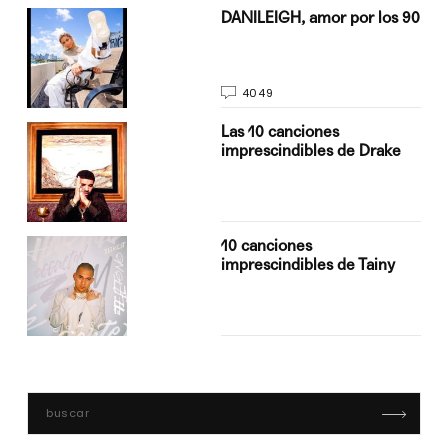
n
DANILEIGH, amor por los 90
4049
Las 10 canciones
imprescindibles de Drake
10 canciones
imprescindibles de Tainy