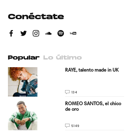
Conéctate
Popular
Lo último
a su
RAYE, talento made in UK
134
do
ROMEO SANTOS, el chico
de oro
5149