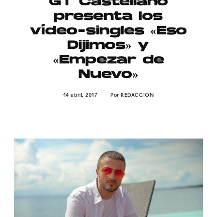
GT Castellano
Publicidad
presenta los
Contacto
vídeo-singles «Eso
Dijimos» y
Aviso Legal
«Empezar de
Nuevo»
© 2015-2022 UMOMAG. PROPIEDAD DE UMO agency. TODOS LOS
DERECHOS RESERVADOS.
14 abril, 2017
Por
REDACCION