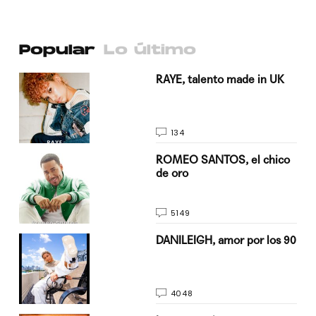
Popular
Lo último
a su
RAYE, talento made in UK
134
do
ROMEO SANTOS, el chico
de oro
5149
n
DANILEIGH, amor por los 90
4048