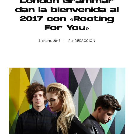
London Grammar
Publicidad
dan la bienvenida al
Contacto
2017 con «Rooting
For You»
Aviso Legal
3 enero, 2017
Por
REDACCION
© 2015-2022 UMOMAG. PROPIEDAD DE UMO agency. TODOS LOS
DERECHOS RESERVADOS.