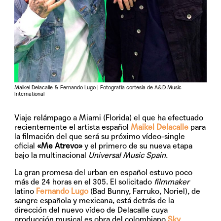
Maikel Delacalle & Fernando Lugo | Fotografía cortesía de A&D Music
International
Viaje relámpago a Miami (Florida) el que ha efectuado
recientemente el artista español
Maikel Delacalle
para
la filmación del que será su próximo vídeo-single
oficial
«Me Atrevo»
y el primero de su nueva etapa
bajo la multinacional
Universal Music Spain
.
La gran promesa del urban en español estuvo poco
más de 24 horas en el 305. El solicitado
filmmaker
latino
Fernando Lugo
(Bad Bunny, Farruko, Noriel), de
sangre española y mexicana, está detrás de la
dirección del nuevo vídeo de Delacalle cuya
producción musical es obra del colombiano
Sky