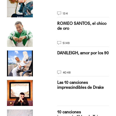
134
do
ROMEO SANTOS, el chico
de oro
5149
n
DANILEIGH, amor por los 90
4048
Las 10 canciones
imprescindibles de Drake
10 canciones