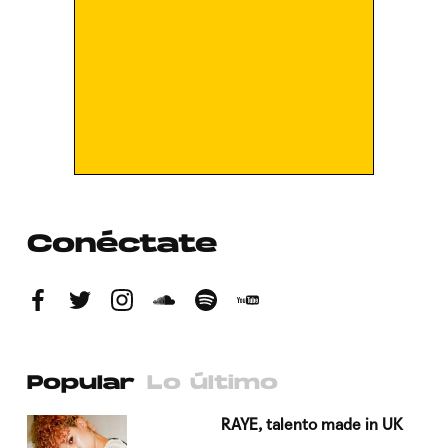
Conéctate
Popular
Lo último
a su
RAYE, talento made in UK