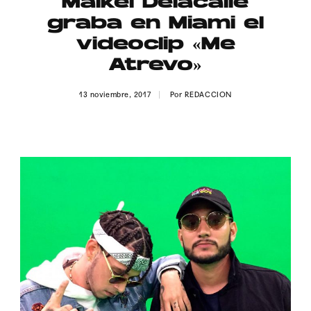
Maikel Delacalle
Publicidad
graba en Miami el
Contacto
videoclip «Me
Atrevo»
Aviso Legal
13 noviembre, 2017
Por
REDACCION
© 2015-2022 UMOMAG. PROPIEDAD DE UMO agency. TODOS LOS
DERECHOS RESERVADOS.