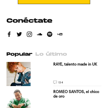
Conéctate
Popular
Lo último
a su
RAYE, talento made in UK
134
do
ROMEO SANTOS, el chico
de oro