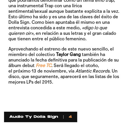
que podríamos denominar como un tema
emo trap
;
una instrumental Trap con una lírica
sentimental/sexual aunque bastante explícita a la vez.
Esto último ha sido y es una de las claves del éxito de
Dolla Sign. Como bien apuntaba él mismo en una
entrevista concedida a este medio,
«digo lo que
quieren oir»
, en relación a sus letras y el gran calado
que tienen entre el público femenino.
Aprovechando el estreno de este nuevo sencillo, el
miembro del colectivo
Taylor Gang
también ha
anunciado la fecha definitiva para la publicación de su
álbum debut
Free TC
. Será llegado el otoño,
el próximo
13 de noviembre
, vía
Atlantic Records
. Un
disco, que seguramente, aparecerá en las listas de los
mejores LPs del 2015.
Audio Ty Dolla Sign
4