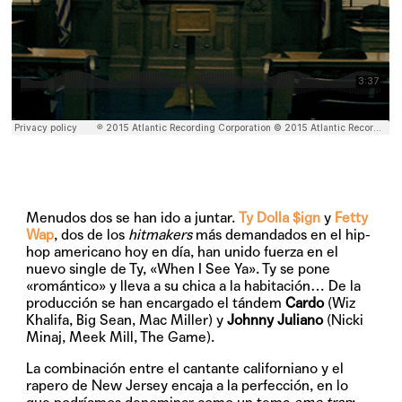
Menudos dos se han ido a juntar.
Ty Dolla $ign
y
Fetty
Wap
, dos de los
hitmakers
más demandados en el hip-
hop americano hoy en día, han unido fuerza en el
nuevo single de Ty,
«When I See Ya»
. Ty se pone
«romántico» y lleva a su chica a la habitación… De la
producción se han encargado el tándem
Cardo
(Wiz
Khalifa, Big Sean, Mac Miller) y
Johnny Juliano
(Nicki
Minaj, Meek Mill, The Game).
La combinación entre el cantante californiano y el
rapero de New Jersey encaja a la perfección, en lo