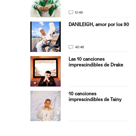
5149
on Justin
DANILEIGH, amor por los 90
La…
4048
turo del
Las 10 canciones
imprescindibles de Drake
con Boza
10 canciones
', el…
imprescindibles de Tainy