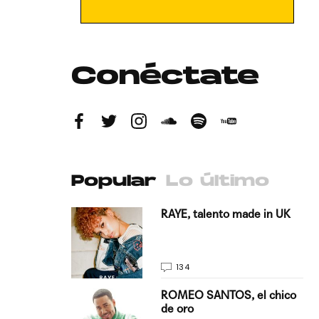
Conéctate
Popular
Lo último
antado a su
RAYE, talento made in UK
134
E, pisando
ROMEO SANTOS, el chico
de oro