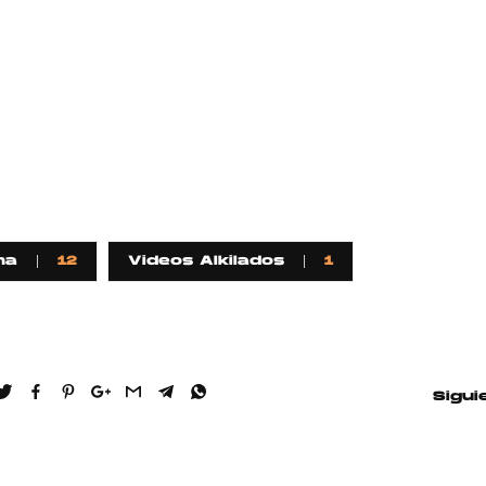
ma
12
Videos Alkilados
1
Sigui