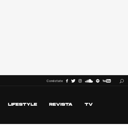
Conéctate
LIFESTYLE
REVISTA
TV