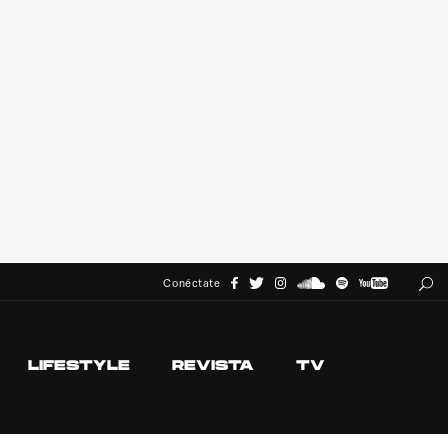
Conéctate
LIFESTYLE
REVISTA
TV