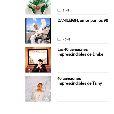
5149
on Justin
DANILEIGH, amor por los 90
La…
4049
turo del
Las 10 canciones
imprescindibles de Drake
con Boza
10 canciones
', el…
imprescindibles de Tainy