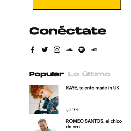
Conéctate
Popular
Lo último
antado a su
RAYE, talento made in UK
134
E, pisando
ROMEO SANTOS, el chico
de oro