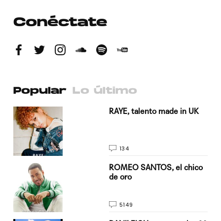
Conéctate
Popular
Lo último
a su
RAYE, talento made in UK
134
do
ROMEO SANTOS, el chico
de oro
5149