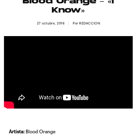
Blood Orange – «I
Publicidad
Know»
Contacto
27 octubre, 2016
Por
REDACCION
Aviso Legal
© 2015-2022 UMOMAG. PROPIEDAD DE UMO agency. TODOS LOS
DERECHOS RESERVADOS.
Artista:
Blood Orange