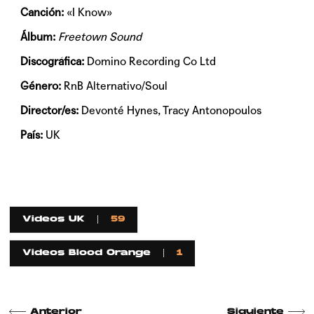
Canción:
«I Know»
Álbum:
Freetown Sound
Discográfica:
Domino Recording Co Ltd
Género:
RnB Alternativo/Soul
Director/es:
Devonté Hynes, Tracy Antonopoulos
País:
UK
Videos UK
59
Videos Blood Orange
1
Anterior
Siguiente