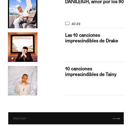
n
DANILEIGH, amor por los 90
4049
Las 10 canciones
imprescindibles de Drake
10 canciones
imprescindibles de Tainy