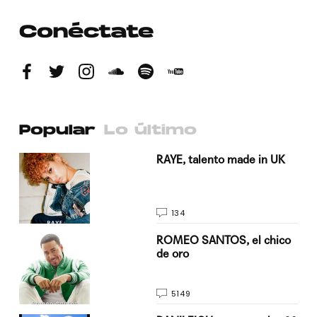
Conéctate
Popular
Lo último
a su
RAYE, talento made in UK
134
do
ROMEO SANTOS, el chico
de oro
5149