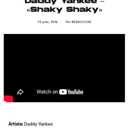
Daddy Yankee –
Publicidad
«Shaky Shaky»
Contacto
15 julio, 2016
Por
REDACCION
Aviso Legal
© 2015-2022 UMOMAG. PROPIEDAD DE UMO agency. TODOS LOS
DERECHOS RESERVADOS.
Artista:
Daddy Yankee