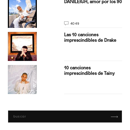
n
DANILEIGH, amor por los 90
4049
Las 10 canciones
imprescindibles de Drake
10 canciones
imprescindibles de Tainy