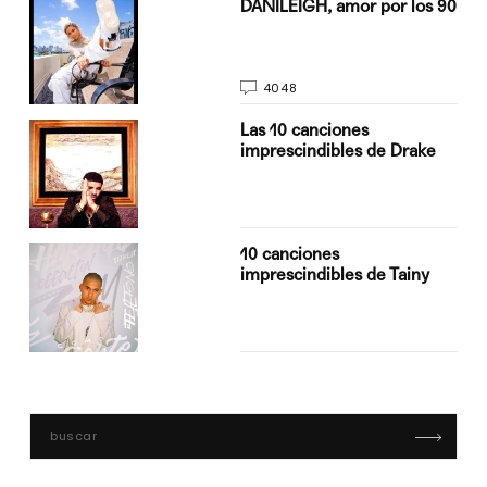
n
DANILEIGH, amor por los 90
4048
Las 10 canciones
imprescindibles de Drake
10 canciones
imprescindibles de Tainy