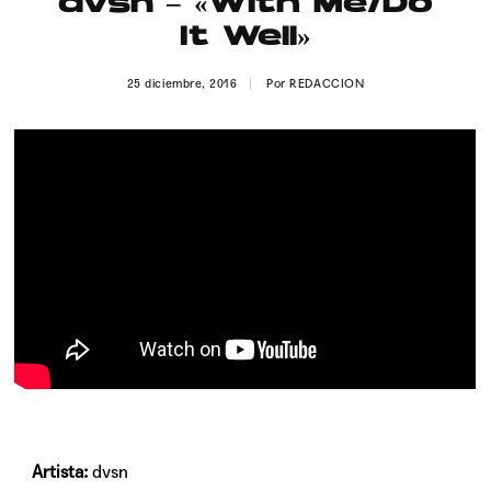
dvsn – «With Me/Do
Publicidad
It Well»
Contacto
25 diciembre, 2016
Por
REDACCION
Aviso Legal
© 2015-2022 UMOMAG. PROPIEDAD DE UMO agency. TODOS LOS
DERECHOS RESERVADOS.
Artista:
dvsn