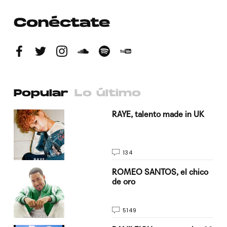
Conéctate
Popular
Lo último
a su
RAYE, talento made in UK
134
do
ROMEO SANTOS, el chico
de oro
5149