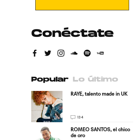
Conéctate
Popular
Lo último
antado a su
RAYE, talento made in UK
134
E, pisando
ROMEO SANTOS, el chico
de oro