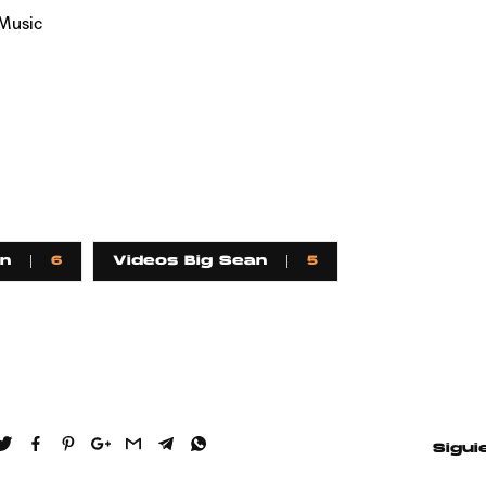
Music
wn
6
Videos Big Sean
5
Sigui