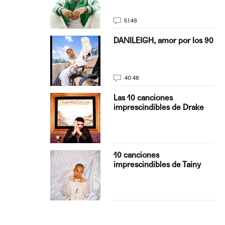
5149
on Justin
DANILEIGH, amor por los 90
La…
4048
turo del
Las 10 canciones
imprescindibles de Drake
con Boza
10 canciones
', el…
imprescindibles de Tainy