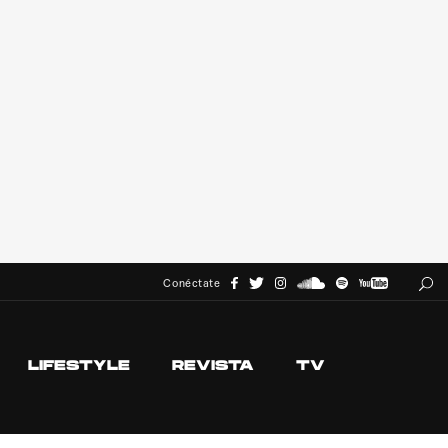
Conéctate
LIFESTYLE
REVISTA
TV