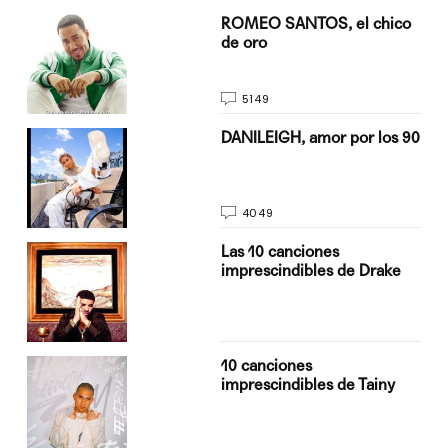
do
ROMEO SANTOS, el chico
de oro
5149
n
DANILEIGH, amor por los 90
4049
Las 10 canciones
imprescindibles de Drake
10 canciones
imprescindibles de Tainy