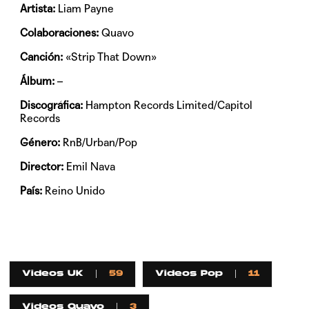
Artista:
Liam Payne
Colaboraciones:
Quavo
Canción:
«Strip That Down»
Álbum:
–
Discográfica:
Hampton Records Limited/Capitol
Records
Género:
RnB/Urban/Pop
Director:
Emil Nava
País:
Reino Unido
Videos UK
59
Videos Pop
11
Videos Quavo
3