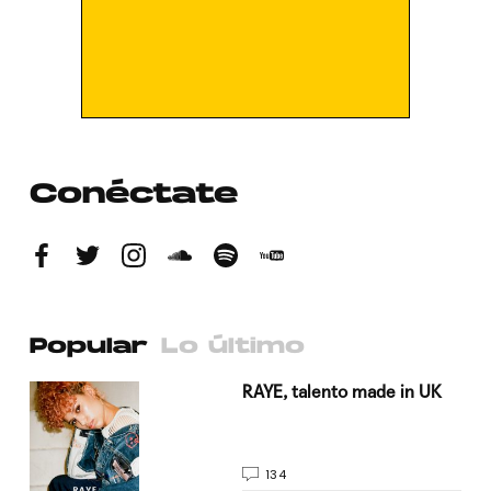
Conéctate
Popular
Lo último
a su
RAYE, talento made in UK
134